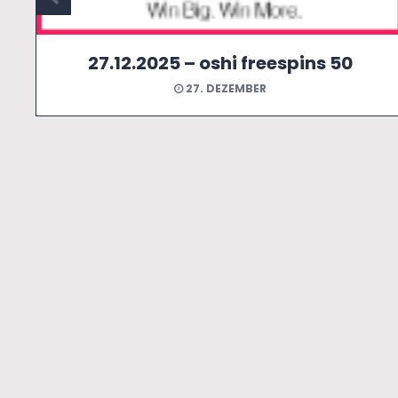
27.12.2025 – oshi freespins 50
27. DEZEMBER