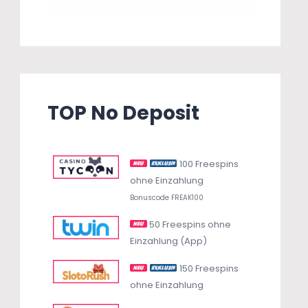
TOP No Deposit
100 Freespins
ohne Einzahlung
Bonuscode FREAK100
50 Freespins ohne
Einzahlung (App)
150 Freespins
ohne Einzahlung