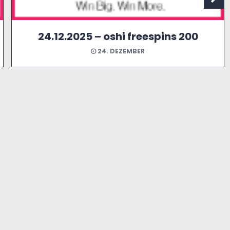
24.12.2025 – oshi freespins 200
24. DEZEMBER