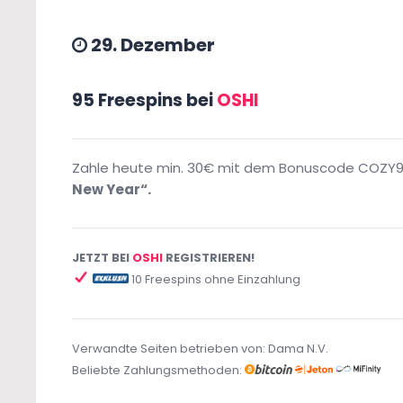
29. Dezember
95 Freespins bei
OSHI
Zahle heute min. 30€ mit dem Bonuscode COZY
New Year“.
JETZT BEI
OSHI
REGISTRIEREN!
10 Freespins ohne Einzahlung
Verwandte Seiten betrieben von: Dama N.V.
Beliebte Zahlungsmethoden: