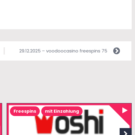
29.12.2025 – voodoocasino freespins 75
Freespins
mit Einzahlung