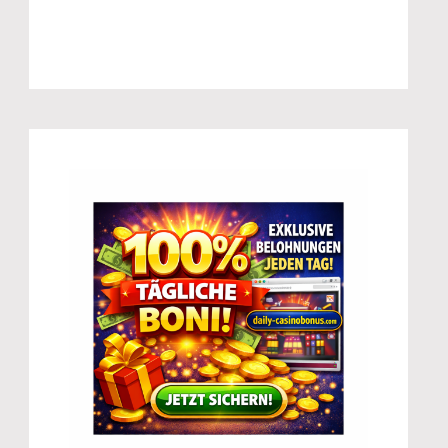
19.12.2025 – oshi freespins
19. DEZEMBER