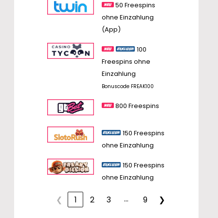
50 Freespins
ohne Einzahlung
(App)
100
Freespins ohne
Einzahlung
Bonuscode FREAK100
800 Freespins
150 Freespins
ohne Einzahlung
150 Freespins
ohne Einzahlung
Freespins
ohne Einzahlung
…
❮
1
2
3
9
❯