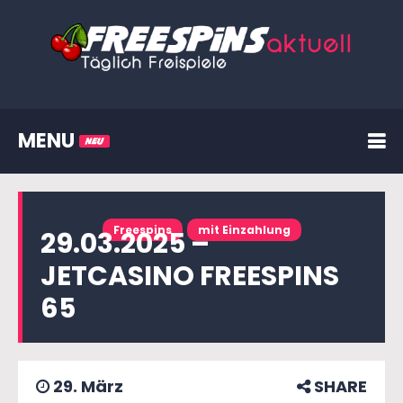
MENU
Freespins
mit Einzahlung
29.03.2025 –
JETCASINO FREESPINS
65
29. März
SHARE