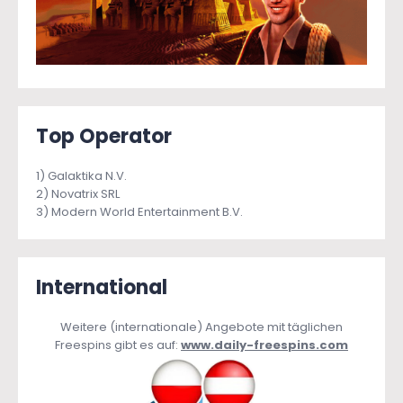
Top Operator
1)
Galaktika N.V.
2)
Novatrix SRL
3)
Modern World Entertainment B.V.
International
Weitere (internationale) Angebote mit täglichen
Freespins gibt es auf:
www.daily-freespins.com