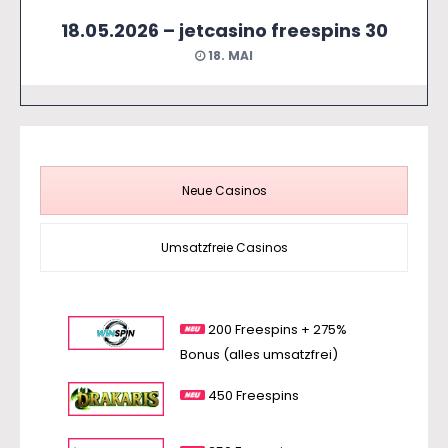
18.05.2026 – jetcasino freespins 30
18. MAI
Neue Casinos
Umsatzfreie Casinos
200 Freespins + 275%
Bonus (alles umsatzfrei)
450 Freespins