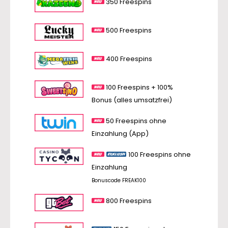
350 Freespins
500 Freespins
400 Freespins
100 Freespins + 100%
Bonus (alles umsatzfrei)
50 Freespins ohne
Einzahlung (App)
100 Freespins ohne
Einzahlung
Bonuscode FREAK100
800 Freespins