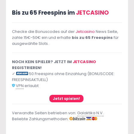
Bis zu 65 Freespins im
JETCASINO
Checke die Bonuscodes auf der
Jetcasino
News Seite,
zahle 15€-50€ ein und erhalte
bis zu 65 Freespins
für
ausgewählte Slots.
NOCH KEIN SPIELER? JETZT IM
JETCASINO
REGISTRIEREN!
✓
50 Freespins ohne Einzahlung (BONUSCODE:
FREESPINSAKTUELL)
VPN
erlaubt
Jetzt spielen!
Verwandte Seiten betrieben von:
Galaktika N.V.
Beliebte Zahlungsmethoden: