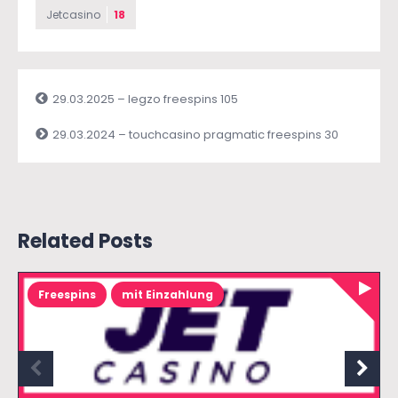
Jetcasino
18
29.03.2025 – legzo freespins 105
29.03.2024 – touchcasino pragmatic freespins 30
Related Posts
Freespins
mit Einzahlung