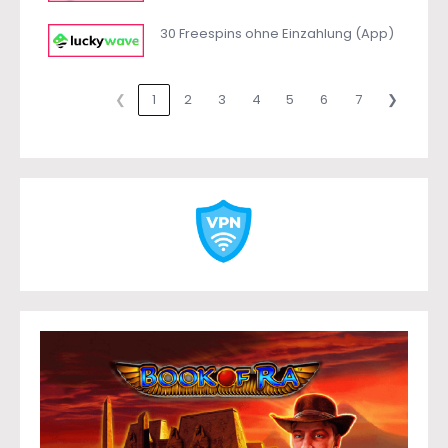
30 Freespins ohne Einzahlung (App)
❮
1
2
3
4
5
6
7
❯