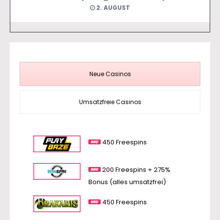
2. AUGUST
Neue Casinos
Umsatzfreie Casinos
450 Freespins
200 Freespins + 275%
Bonus (alles umsatzfrei)
450 Freespins