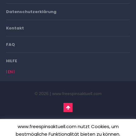
Datenschutzerklärung
Kontakt
FAQ
HILFE
| EN |
© 2026 | www.freespinsaktuell.com
Freespins ohne Einzahlung -
www.freespinsaktuell.com nutzt Cookies, um
bestmögliche Funktionalität bieten zu können.