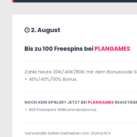
2. August
Bis zu 100 Freespins bei
PLANGAMES
Zahle heute 20€/40€/80€ mit dem Bonuscode S
+ 40%/40%/50% Bonus.
NOCH KEIN SPIELER? JETZT BEI
PLANGAMES
REGISTRIE
✓ 800 Freespins Willkommensbonus
Verwandte Seiten betrieben von: Dama N.V.