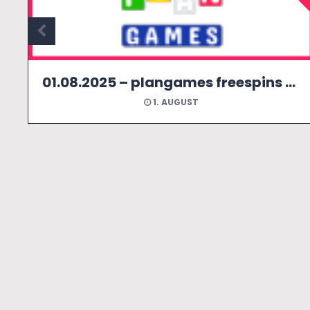
01.08.2025 – plangames freespins 100
1. AUGUST