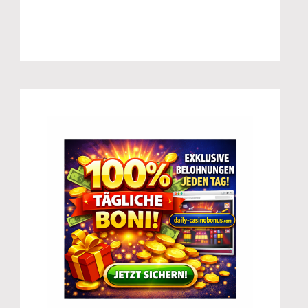
30.07.2025 – plangames freespins 100
30. JULI