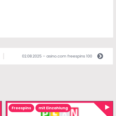
02.08.2025 – asino.com freespins 100
Freespins
mit Einzahlung