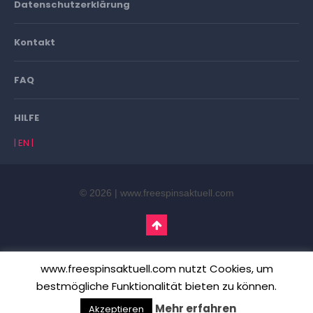
Datenschutzerklärung
Kontakt
FAQ
HILFE
| EN |
© 2026 | www.freespinsaktuell.com
Freespins ohne Einzahlung -
www.freespinsaktuell.com nutzt Cookies, um
bestmögliche Funktionalität bieten zu können.
jeden Tag!
Mehr erfahren
Akzeptieren