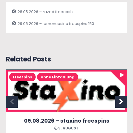
28.05.2026 – razed freecash
29.05.2026 – lemoncasino freespins 150
Related Posts
Freespins
ohne Einzahlung
09.08.2026 – staxino freespins
9. AUGUST