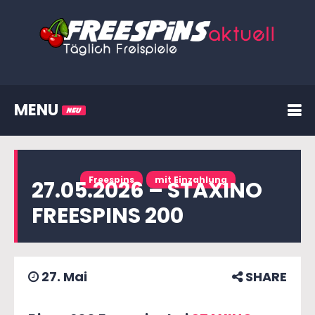
MENU
Freespins
mit Einzahlung
27.05.2026 – STAXINO
FREESPINS 200
27. Mai
SHARE