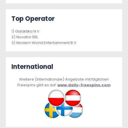
Top Operator
1)
Galaktika N.V.
2)
Novatrix SRL
3)
Modern World Entertainment B.V.
International
Weitere (internationale) Angebote mit täglichen
Freespins gibt es auf:
www.daily-freespins.com