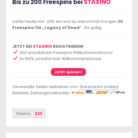
Bis zu 200 Freespins bei
STAXINO
Zahle heute min. 20€ ein und du bekommst morgen
20
Freespins für „Legacy of Dead“.
10x gültig.
JETZT BEI
STAXINO
REGISTRIEREN!
300 umsatzfreie Freespins Willkommensbonus
2x 100% umsatzfreier Willkommensbonus
Jetzt spielen!
Verwandte Seiten betrieben von:
Starscream Limited
Beliebte Zahlungsmethoden:
Staxino
223