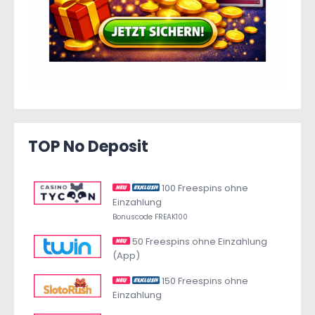
TOP No Deposit
100 Freespins ohne
Einzahlung
Bonuscode FREAK100
50 Freespins ohne Einzahlung
(App)
150 Freespins ohne
Einzahlung