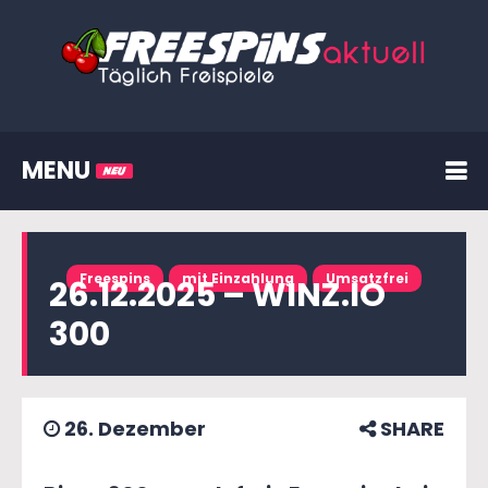
MENU
Freespins
mit Einzahlung
Umsatzfrei
26.12.2025 – WINZ.IO
300
26. Dezember
SHARE