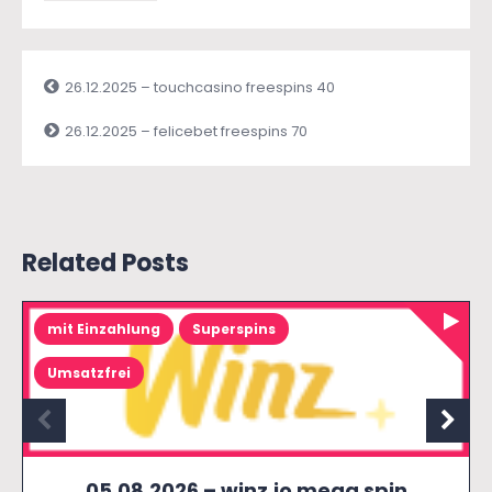
26.12.2025 – touchcasino freespins 40
26.12.2025 – felicebet freespins 70
Related Posts
mit Einzahlung
Superspins
Umsatzfrei
05.08.2026 – winz.io mega spin