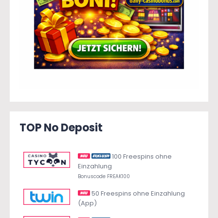
TOP No Deposit
100 Freespins ohne
Einzahlung
Bonuscode FREAK100
50 Freespins ohne Einzahlung
(App)