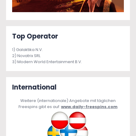
Top Operator
1)
Galaktika N.V.
2)
Novatrix SRL
3)
Modern World Entertainment B.V.
International
Weitere (internationale) Angebote mit täglichen
Freespins gibt es auf:
www.daily-freespins.com