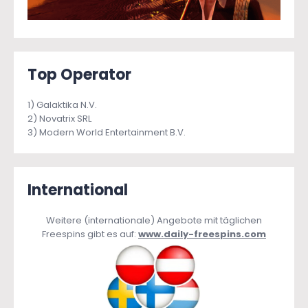
Top Operator
1)
Galaktika N.V.
2)
Novatrix SRL
3)
Modern World Entertainment B.V.
International
Weitere (internationale) Angebote mit täglichen
Freespins gibt es auf:
www.daily-freespins.com