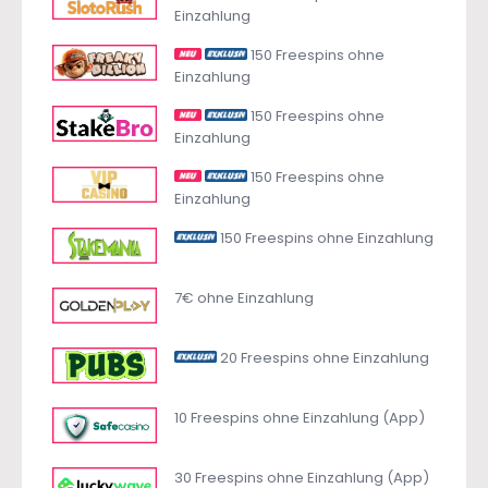
Einzahlung
150 Freespins ohne
Einzahlung
150 Freespins ohne
Einzahlung
150 Freespins ohne
Einzahlung
150 Freespins ohne Einzahlung
7€ ohne Einzahlung
20 Freespins ohne Einzahlung
10 Freespins ohne Einzahlung (App)
30 Freespins ohne Einzahlung (App)