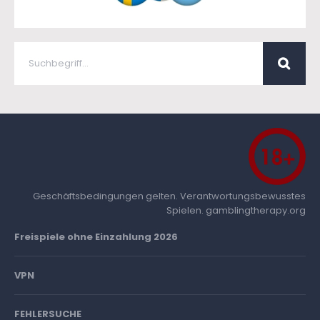
Geschäftsbedingungen gelten. Verantwortungsbewusstes
Spielen.
gamblingtherapy.org
Freispiele ohne Einzahlung 2026
VPN
FEHLERSUCHE