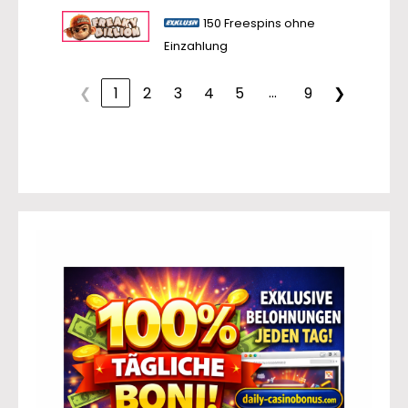
150 Freespins ohne
Einzahlung
…
❮
1
2
3
4
5
9
❯