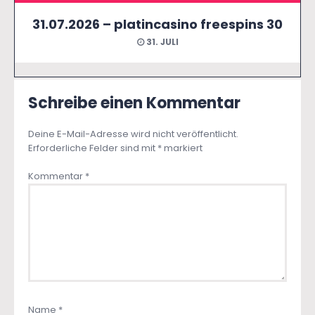
31.07.2026 – platincasino freespins 30
31. JULI
Schreibe einen Kommentar
Deine E-Mail-Adresse wird nicht veröffentlicht.
Erforderliche Felder sind mit
*
markiert
Kommentar
*
Name
*