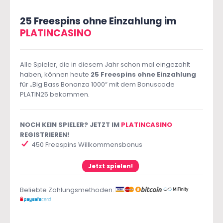
25 Freespins ohne Einzahlung im
PLATINCASINO
Alle Spieler, die in diesem Jahr schon mal eingezahlt
haben, können heute
25 Freespins ohne Einzahlung
für „Big Bass Bonanza 1000“ mit dem Bonuscode
PLATIN25 bekommen.
NOCH KEIN SPIELER? JETZT IM
PLATINCASINO
REGISTRIEREN!
450 Freespins Willkommensbonus
Jetzt spielen!
Beliebte Zahlungsmethoden: