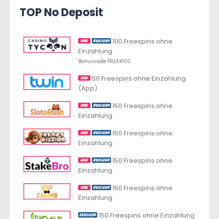
TOP No Deposit
100 Freespins ohne
Einzahlung
Bonuscode FREAK100
50 Freespins ohne Einzahlung
(App)
150 Freespins ohne
Einzahlung
150 Freespins ohne
Einzahlung
150 Freespins ohne
Einzahlung
150 Freespins ohne
Einzahlung
150 Freespins ohne Einzahlung