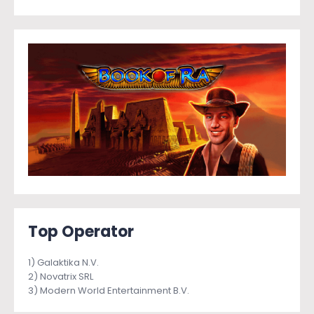
Top Operator
1)
Galaktika N.V.
2)
Novatrix SRL
3)
Modern World Entertainment B.V.