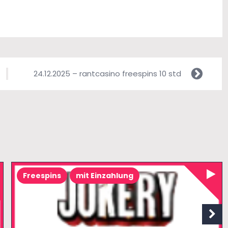
24.12.2025 – rantcasino freespins 10 std
Freespins
mit Einzahlung