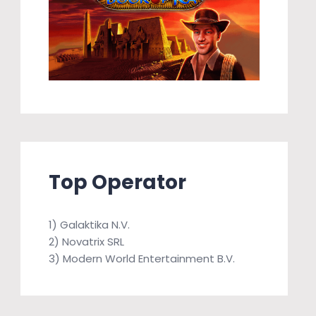
Top Operator
1)
Galaktika N.V.
2)
Novatrix SRL
3)
Modern World Entertainment B.V.