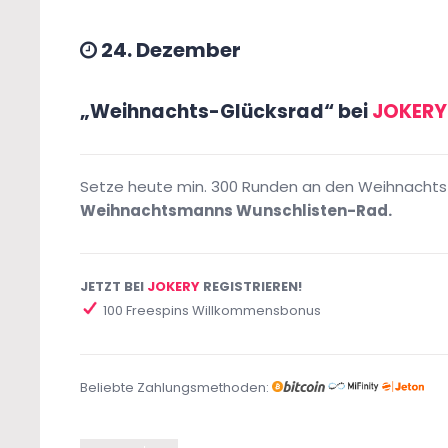
24. Dezember
„Weihnachts-Glücksrad“ bei
JOKERY
Setze heute min. 300 Runden an den Weihnacht
Weihnachtsmanns Wunschlisten-Rad.
JETZT BEI
JOKERY
REGISTRIEREN!
100 Freespins Willkommensbonus
Beliebte Zahlungsmethoden: