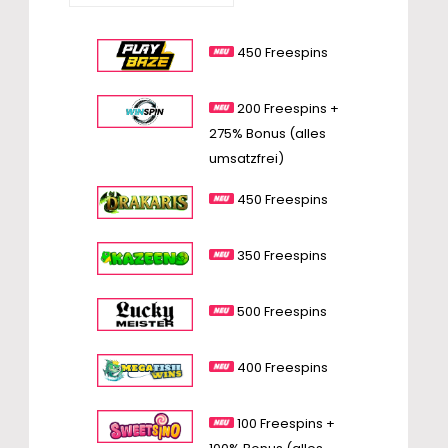
450 Freespins
200 Freespins +
275% Bonus (alles
umsatzfrei)
450 Freespins
350 Freespins
500 Freespins
400 Freespins
100 Freespins +