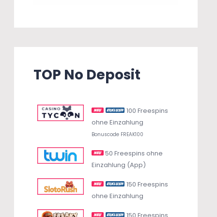
TOP No Deposit
100 Freespins
ohne Einzahlung
Bonuscode FREAK100
50 Freespins ohne
Einzahlung (App)
150 Freespins
ohne Einzahlung
150 Freespins