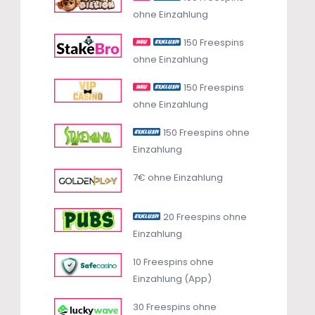
ohne Einzahlung
150 Freespins
ohne Einzahlung
150 Freespins
ohne Einzahlung
150 Freespins ohne
Einzahlung
7€ ohne Einzahlung
20 Freespins ohne
Einzahlung
10 Freespins ohne
Einzahlung (App)
30 Freespins ohne