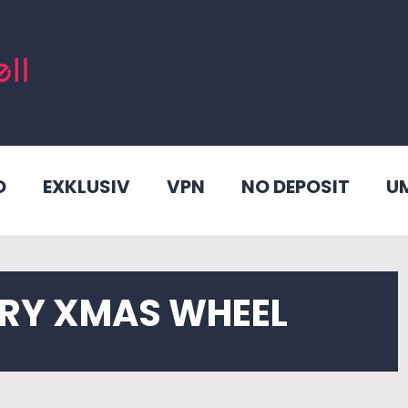
O
EXKLUSIV
VPN
NO DEPOSIT
U
ERY XMAS WHEEL