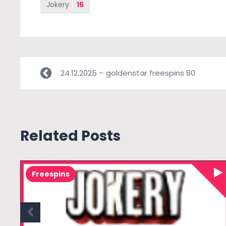
Jokery
16
24.12.2025 – goldenstar freespins 80
Related Posts
Freespins