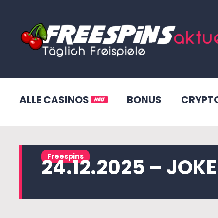
ALLE CASINOS
BONUS
CRYPT
Freespins
24.12.2025 – JOK