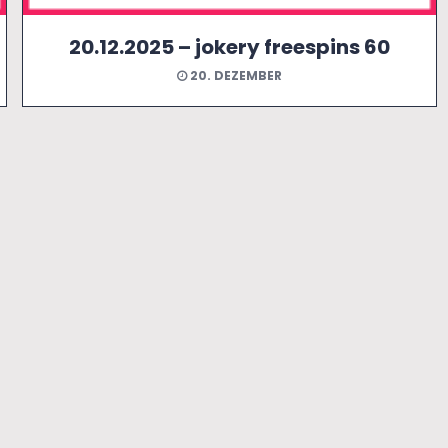
20.12.2025 – jokery freespins 60
20. DEZEMBER