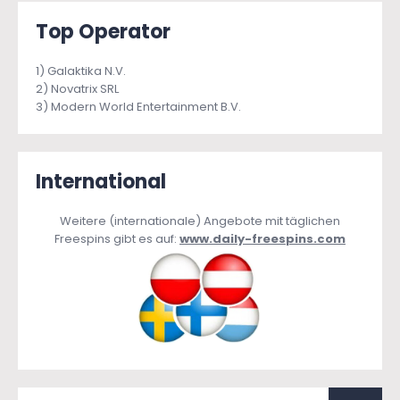
Top Operator
1)
Galaktika N.V.
2)
Novatrix SRL
3)
Modern World Entertainment B.V.
International
Weitere (internationale) Angebote mit täglichen
Freespins gibt es auf:
www.daily-freespins.com