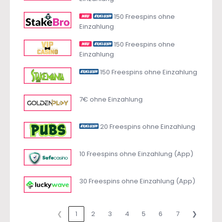
150 Freespins ohne
Einzahlung
150 Freespins ohne
Einzahlung
150 Freespins ohne Einzahlung
7€ ohne Einzahlung
20 Freespins ohne Einzahlung
10 Freespins ohne Einzahlung (App)
30 Freespins ohne Einzahlung (App)
❮
1
2
3
4
5
6
7
❯