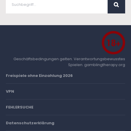
Geschäftsbedingungen gelten. Verantwortungsbewusstes
Spielen.
gamblingtherapy.org
Freispiele ohne Einzahlung 2026
VPN
FEHLERSUCHE
Datenschutzerklärung