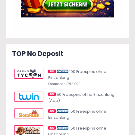
TOP No Deposit
100 Freespins ohne
Einzahlung
Bonuscode FREAK100
50 Freespins ohne Einzahlung
(App)
150 Freespins ohne
Einzahlung
150 Freespins ohne
Einzahlung