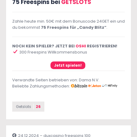
75 Freespins bei
GETSLOTS
Zahle heute min. 50€ mit dem Bonuscode 24GET ein und
du bekommst
75 Freespins für „Candy Blitz“
.
NOCH KEIN SPIELER? JETZT BEI
OSHI
REGISTRIEREN!
300 Freespins Willkommensbonus
Jetzt spielen!
Verwandte Seiten betrieben von: Dama N.V.
Beliebte Zahlungsmethoden:
Getslots
26
24.12.2024 – duxcasino freespins 100