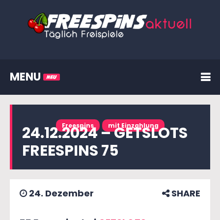
MENU
Freespins
mit Einzahlung
24.12.2024 – GETSLOTS
FREESPINS 75
24. Dezember
SHARE