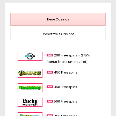
Neue Casinos
Umsatzfreie Casinos
200 Freespins + 275%
Bonus (alles umsatzfrei)
450 Freespins
350 Freespins
500 Freespins
400 Freespins