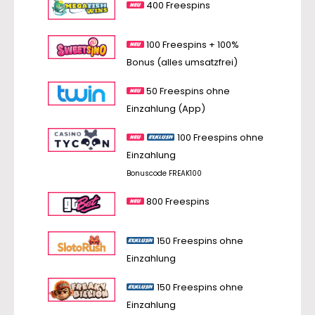
400 Freespins
100 Freespins + 100%
Bonus (alles umsatzfrei)
50 Freespins ohne
Einzahlung (App)
100 Freespins ohne
Einzahlung
Bonuscode FREAK100
800 Freespins
150 Freespins ohne
Einzahlung
150 Freespins ohne
Einzahlung