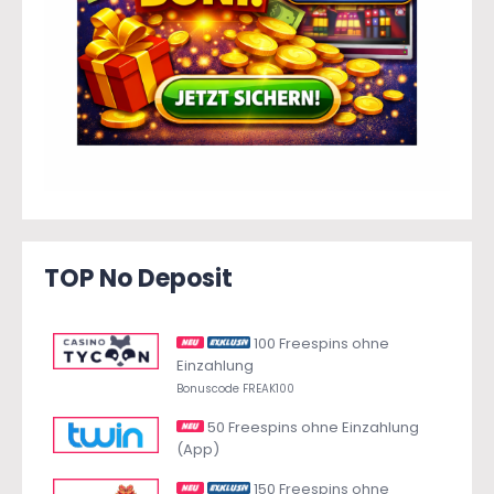
TOP No Deposit
100 Freespins ohne
Einzahlung
Bonuscode FREAK100
50 Freespins ohne Einzahlung
(App)
150 Freespins ohne