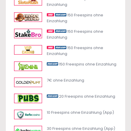
Einzahlung
150 Freespins ohne
Einzahlung
150 Freespins ohne
Einzahlung
150 Freespins ohne
Einzahlung
150 Freespins ohne Einzahlung
7€ ohne Einzahlung
20 Freespins ohne Einzahlung
10 Freespins ohne Einzahlung (App)
30 Freespins ohne Einzahlung (App)