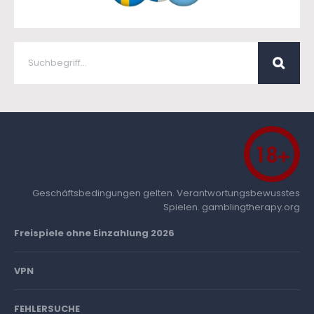
Geschäftsbedingungen gelten. Verantwortungsbewusstes
Spielen.
gamblingtherapy.org
Freispiele ohne Einzahlung 2026
VPN
FEHLERSUCHE