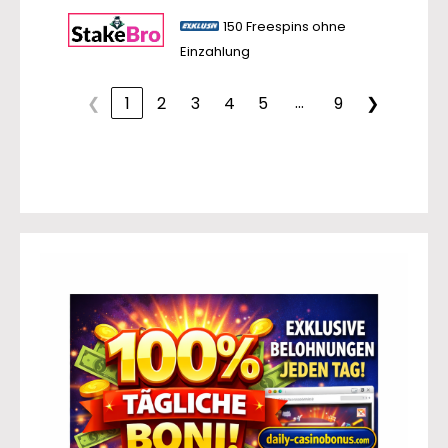
150 Freespins ohne
Einzahlung
…
❮
1
2
3
4
5
9
❯