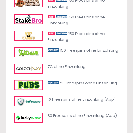
150 Freespins ohne
Einzahlung
150 Freespins ohne
Einzahlung
150 Freespins ohne
Einzahlung
150 Freespins ohne Einzahlung
7€ ohne Einzahlung
20 Freespins ohne Einzahlung
10 Freespins ohne Einzahlung (App)
30 Freespins ohne Einzahlung (App)