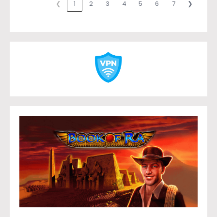
❮
1
2
3
4
5
6
7
❯