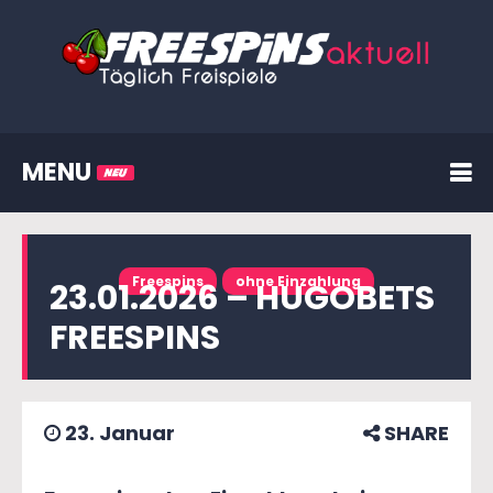
MENU
Freespins
ohne Einzahlung
23.01.2026 – HUGOBETS
FREESPINS
23. Januar
SHARE