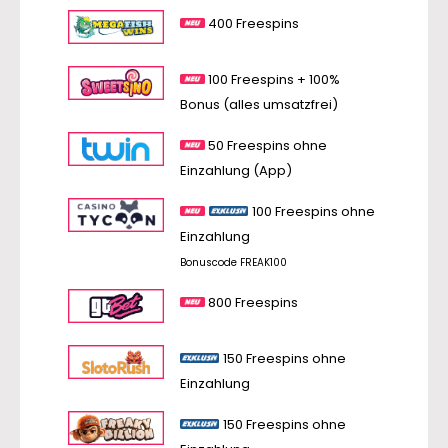
400 Freespins
100 Freespins + 100%
Bonus (alles umsatzfrei)
50 Freespins ohne
Einzahlung (App)
100 Freespins ohne
Einzahlung
Bonuscode FREAK100
800 Freespins
150 Freespins ohne
Einzahlung
150 Freespins ohne