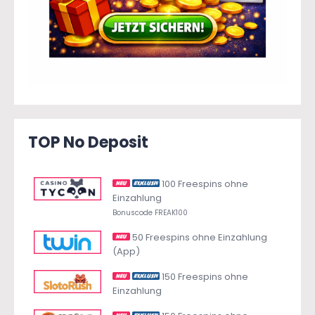
TOP No Deposit
100 Freespins ohne
Einzahlung
Bonuscode FREAK100
50 Freespins ohne Einzahlung
(App)
150 Freespins ohne
Einzahlung