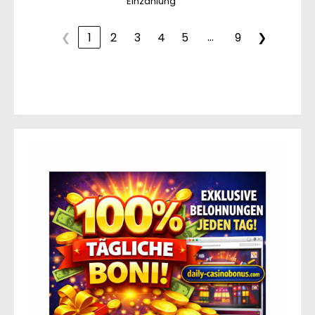
Einzahlung
…
❮
1
2
3
4
5
9
❯