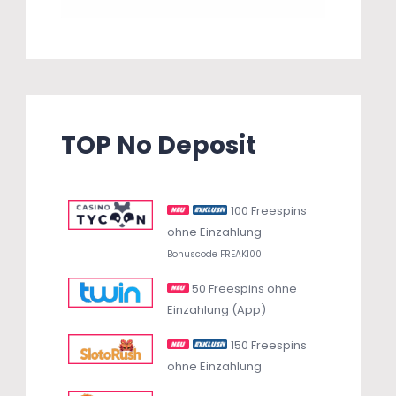
TOP No Deposit
100 Freespins
ohne Einzahlung
Bonuscode FREAK100
50 Freespins ohne
Einzahlung (App)
150 Freespins
ohne Einzahlung