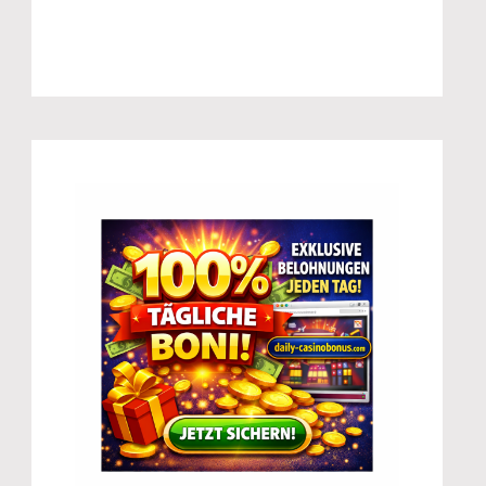
05.02.2026 – hugobets freespins
5. FEBRUAR