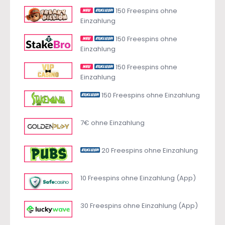
150 Freespins ohne
Einzahlung
150 Freespins ohne
Einzahlung
150 Freespins ohne
Einzahlung
150 Freespins ohne Einzahlung
7€ ohne Einzahlung
20 Freespins ohne Einzahlung
10 Freespins ohne Einzahlung (App)
30 Freespins ohne Einzahlung (App)