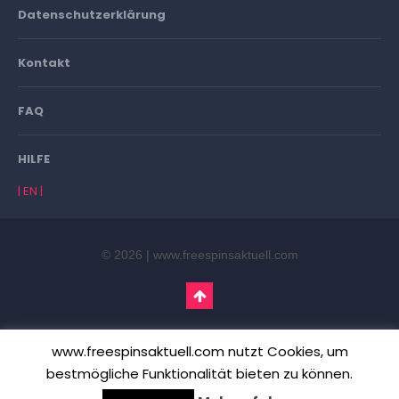
Datenschutzerklärung
Kontakt
FAQ
HILFE
| EN |
© 2026 | www.freespinsaktuell.com
Freespins ohne Einzahlung -
www.freespinsaktuell.com nutzt Cookies, um
bestmögliche Funktionalität bieten zu können.
jeden Tag!