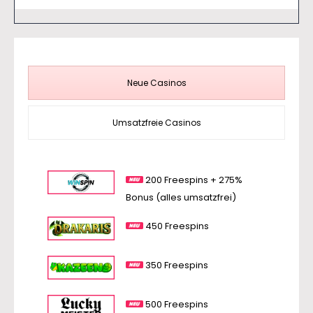
Neue Casinos
Umsatzfreie Casinos
200 Freespins + 275%
Bonus (alles umsatzfrei)
450 Freespins
350 Freespins
500 Freespins