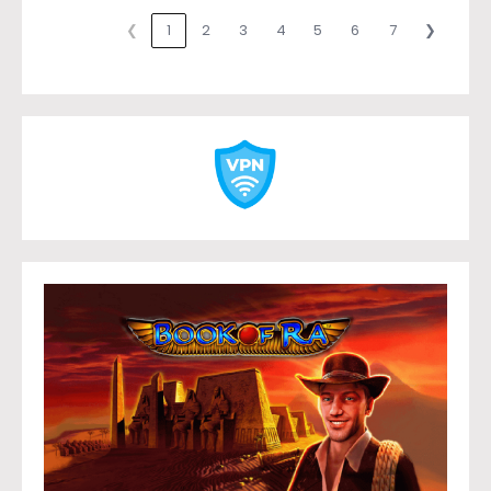
❮
1
2
3
4
5
6
7
❯