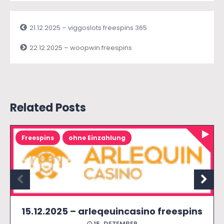
21.12.2025 – viggoslots freespins 365
22.12.2025 – woopwin freespins
Related Posts
Freespins
ohne Einzahlung
15.12.2025 – arleqeuincasino freespins
15. DEZEMBER