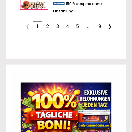
150 Freespins ohne
Einzahlung
…
❮
1
2
3
4
5
9
❯