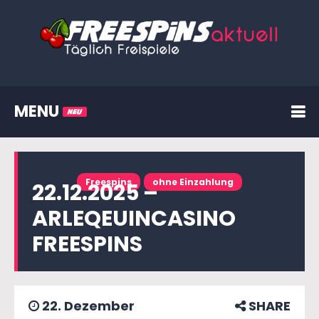
MENU
Freespins
ohne Einzahlung
22.12.2025 –
ARLEQEUINCASINO
FREESPINS
22. Dezember
SHARE