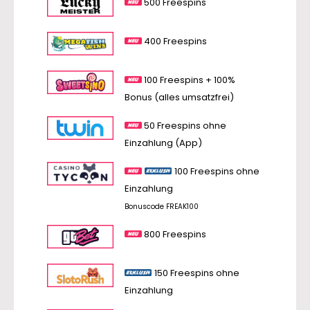
500 Freespins
400 Freespins
100 Freespins + 100%
Bonus (alles umsatzfrei)
50 Freespins ohne
Einzahlung (App)
100 Freespins ohne
Einzahlung
Bonuscode FREAK100
800 Freespins
150 Freespins ohne
Einzahlung