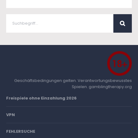
Geschäftsbedingungen gelten. Verantwortungsbewusstes
Spielen.
gamblingtherapy.org
Freispiele ohne Einzahlung 2026
VPN
FEHLERSUCHE