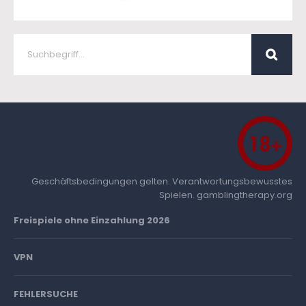
Geschäftsbedingungen gelten. Verantwortungsbewusstes
Spielen.
gamblingtherapy.org
Freispiele ohne Einzahlung 2026
VPN
FEHLERSUCHE