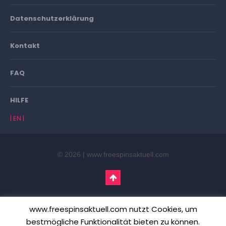
Datenschutzerklärung
Kontakt
FAQ
HILFE
| EN |
© 2026 | www.freespinsaktuell.com
Freespins ohne Einzahlung -
www.freespinsaktuell.com nutzt Cookies, um
bestmögliche Funktionalität bieten zu können.