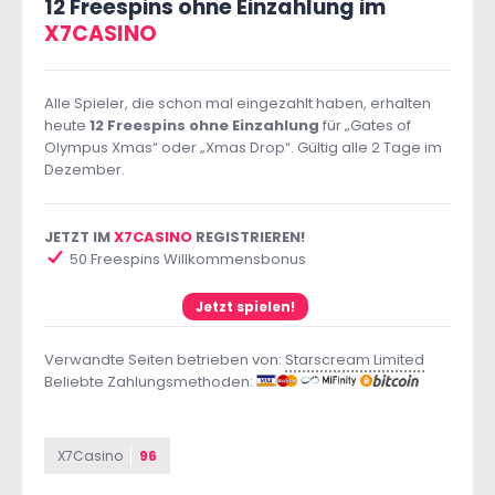
12 Freespins ohne Einzahlung im
X7CASINO
Alle Spieler, die schon mal eingezahlt haben, erhalten
heute
12 Freespins ohne Einzahlung
für „Gates of
Olympus Xmas“ oder „Xmas Drop“. Gültig alle 2 Tage im
Dezember.
JETZT IM
X7CASINO
REGISTRIEREN!
50 Freespins Willkommensbonus
Jetzt spielen!
Verwandte Seiten betrieben von:
Starscream Limited
Beliebte Zahlungsmethoden:
X7Casino
96