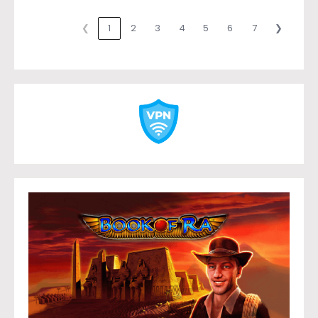
❮
1
2
3
4
5
6
7
❯