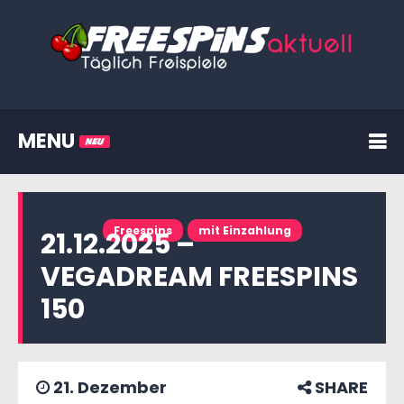
MENU
Freespins
mit Einzahlung
21.12.2025 –
VEGADREAM FREESPINS
150
21. Dezember
SHARE