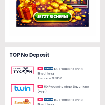
TOP No Deposit
100 Freespins ohne
Einzahlung
Bonuscode FREAK100
50 Freespins ohne Einzahlung
(App)
150 Freespins ohne
Einzahlung