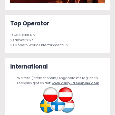
Top Operator
1)
Galaktika N.V.
2)
Novatrix SRL
3)
Modern World Entertainment B.V.
International
Weitere (internationale) Angebote mit täglichen
Freespins gibt es auf:
www.daily-freespins.com