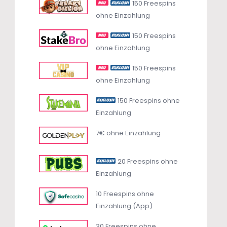
150 Freespins
ohne Einzahlung
150 Freespins
ohne Einzahlung
150 Freespins
ohne Einzahlung
150 Freespins ohne
Einzahlung
7€ ohne Einzahlung
20 Freespins ohne
Einzahlung
10 Freespins ohne
Einzahlung (App)
30 Freespins ohne