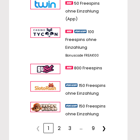
50 Freespins
ohne Einzahlung
(App)
100
Freespins ohne
Einzahlung
Bonuscode FREAK100
800 Freespins
150 Freespins
ohne Einzahlung
150 Freespins
Freespins
mit Einzahlung
ohne Einzahlung
…
❮
1
2
3
9
❯