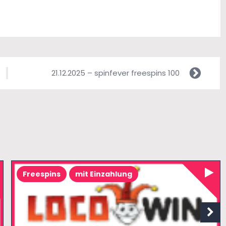
21.12.2025 – spinfever freespins 100
Freespins
mit Einzahlung