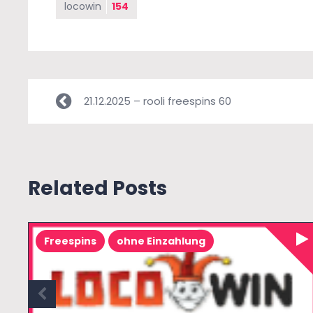
locowin
154
21.12.2025 – rooli freespins 60
Related Posts
Freespins
ohne Einzahlung