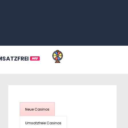
MSATZFREI
Neue Casinos
Umsatzfreie Casinos