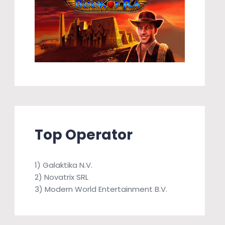
Top Operator
1)
Galaktika N.V.
2)
Novatrix SRL
3)
Modern World Entertainment B.V.