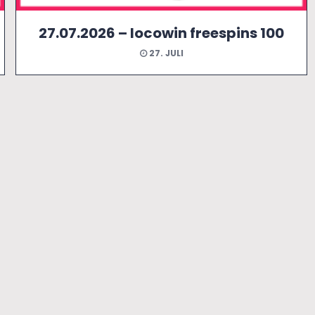
27.07.2026 – locowin freespins 100
27. JULI