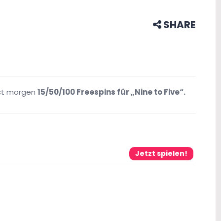
SHARE
st morgen
15/50/100 Freespins für „Nine to Five“.
Jetzt spielen!