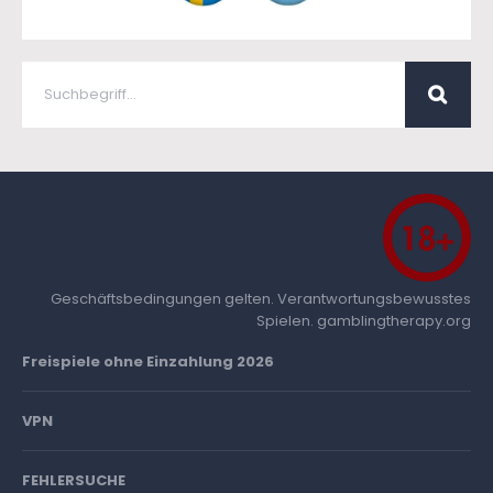
Geschäftsbedingungen gelten. Verantwortungsbewusstes
Spielen.
gamblingtherapy.org
Freispiele ohne Einzahlung 2026
VPN
FEHLERSUCHE