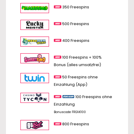
350 Freespins
500 Freespins
400 Freespins
100 Freespins + 100%
Bonus (alles umsatzfrei)
50 Freespins ohne
Einzahlung (App)
100 Freespins ohne
Einzahlung
Bonuscode FREAK100
800 Freespins