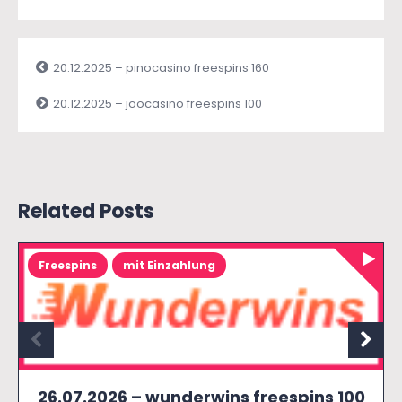
20.12.2025 – pinocasino freespins 160
20.12.2025 – joocasino freespins 100
Related Posts
Freespins
mit Einzahlung
26.07.2026 – wunderwins freespins 100