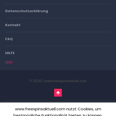
Datenschutzerklärung
Kontakt
FAQ
HILFE
| EN |
© 2026 | www.freespinsaktuell.com
Freespins ohne Einzahlung -
www.freespinsaktuell.com nutzt Cookies, um
bestmögliche Funktionalität bieten zu können.