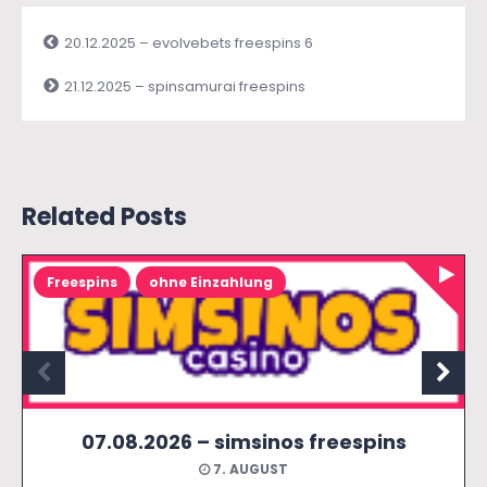
20.12.2025 – evolvebets freespins 6
21.12.2025 – spinsamurai freespins
Related Posts
Freespins
ohne Einzahlung
07.08.2026 – simsinos freespins
7. AUGUST