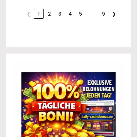
…
❮
1
2
3
4
5
9
❯