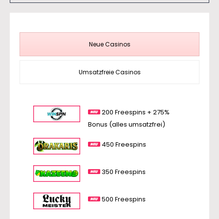
Neue Casinos
Umsatzfreie Casinos
200 Freespins + 275%
Bonus (alles umsatzfrei)
450 Freespins
350 Freespins
500 Freespins