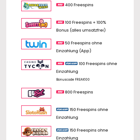
400 Freespins
100 Freespins + 100%
Bonus (alles umsatzfrei)
50 Freespins ohne
Einzahlung (App)
100 Freespins ohne
Einzahlung
Bonuscode FREAK100
800 Freespins
150 Freespins ohne
Einzahlung
150 Freespins ohne
Einzahlung