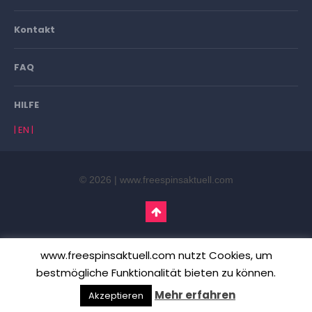
Kontakt
FAQ
HILFE
| EN |
© 2026 | www.freespinsaktuell.com
Freespins ohne Einzahlung -
www.freespinsaktuell.com nutzt Cookies, um
bestmögliche Funktionalität bieten zu können.
jeden Tag!
Mehr erfahren
Akzeptieren