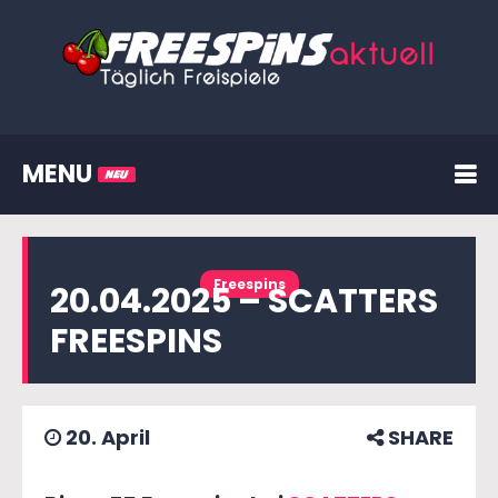
MENU
Freespins
20.04.2025 – SCATTERS
FREESPINS
20. April
SHARE