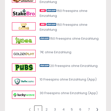
Einzahlung
150 Freespins ohne
Einzahlung
150 Freespins ohne
Einzahlung
150 Freespins ohne Einzahlung
7€ ohne Einzahlung
20 Freespins ohne Einzahlung
10 Freespins ohne Einzahlung (App)
30 Freespins ohne Einzahlung (App)
❮
1
2
3
4
5
6
7
❯