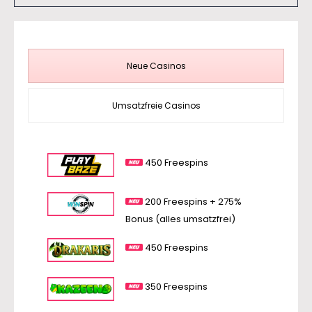
Neue Casinos
Umsatzfreie Casinos
450 Freespins
200 Freespins + 275%
Bonus (alles umsatzfrei)
450 Freespins
350 Freespins