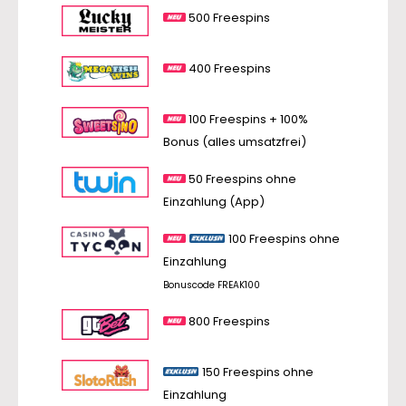
500 Freespins
400 Freespins
100 Freespins + 100%
Bonus (alles umsatzfrei)
50 Freespins ohne
Einzahlung (App)
100 Freespins ohne
Einzahlung
Bonuscode FREAK100
800 Freespins
150 Freespins ohne
Einzahlung