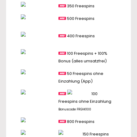
350 Freespins
500 Freespins
400 Freespins
100 Freespins + 100%
Bonus (alles umsatzfrei)
50 Freespins ohne
Einzahlung (App)
100
Freespins ohne Einzahlung
Bonuscode FREAK100
800 Freespins
150 Freespins