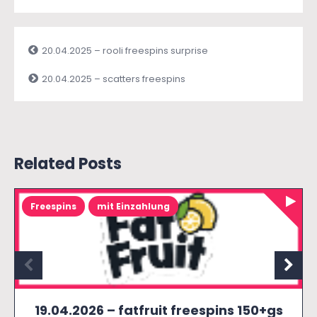
20.04.2025 – rooli freespins surprise
20.04.2025 – scatters freespins
Related Posts
Freespins
mit Einzahlung
19.04.2026 – fatfruit freespins 150+gs