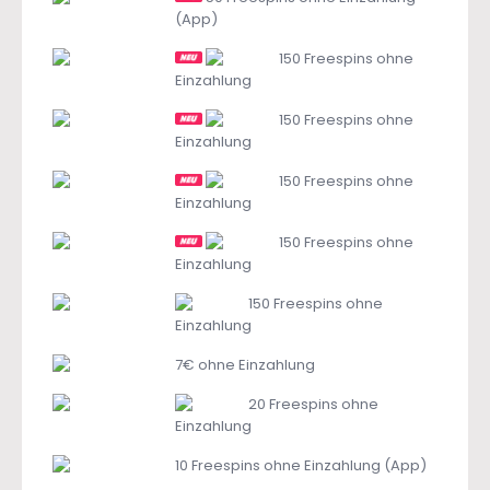
(App)
150 Freespins ohne
Einzahlung
150 Freespins ohne
Einzahlung
150 Freespins ohne
Einzahlung
150 Freespins ohne
Einzahlung
150 Freespins ohne
Einzahlung
7€ ohne Einzahlung
20 Freespins ohne
Einzahlung
10 Freespins ohne Einzahlung (App)