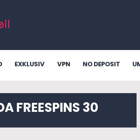
O
EXKLUSIV
VPN
NO DEPOSIT
U
DA FREESPINS 30