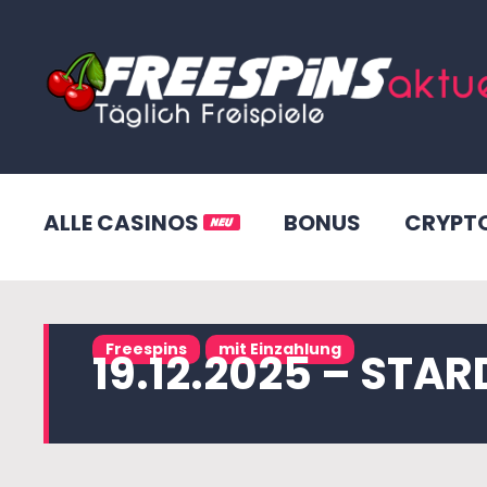
ALLE CASINOS
BONUS
CRYPT
Freespins
mit Einzahlung
19.12.2025 – STAR