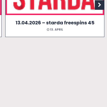
13.04.2026 – starda freespins 45
13. APRIL