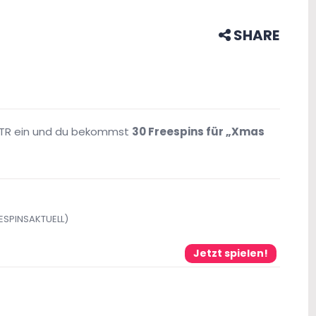
SHARE
STR ein und du bekommst
30 Freespins für „Xmas
ESPINSAKTUELL)
Jetzt spielen!