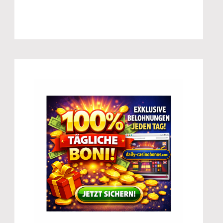
08.04.2026 – starda freespins 30
8. APRIL