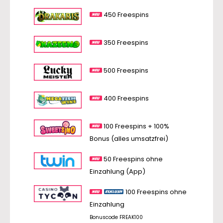
450 Freespins
350 Freespins
500 Freespins
400 Freespins
100 Freespins + 100%
Bonus (alles umsatzfrei)
50 Freespins ohne
Einzahlung (App)
100 Freespins ohne
Einzahlung
Bonuscode FREAK100