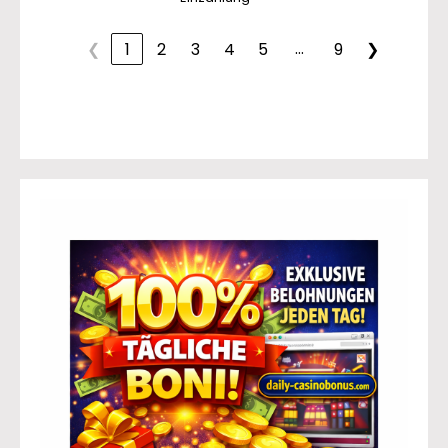
…
❮
1
2
3
4
5
9
❯