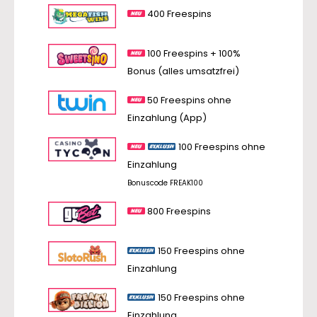
400 Freespins
100 Freespins + 100%
Bonus (alles umsatzfrei)
50 Freespins ohne
Einzahlung (App)
100 Freespins ohne
Einzahlung
Bonuscode FREAK100
800 Freespins
150 Freespins ohne
Einzahlung
150 Freespins ohne
Einzahlung