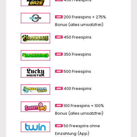
200 Freespins + 275%
Bonus (alles umsatzfrei)
450 Freespins
350 Freespins
500 Freespins
400 Freespins
100 Freespins + 100%
Bonus (alles umsatzfrei)
50 Freespins ohne
Einzahlung (App)