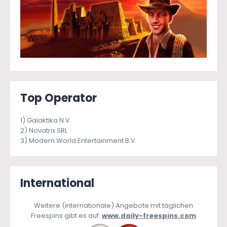
Top Operator
1)
Galaktika N.V.
2)
Novatrix SRL
3)
Modern World Entertainment B.V.
International
Weitere (internationale) Angebote mit täglichen
Freespins gibt es auf:
www.daily-freespins.com