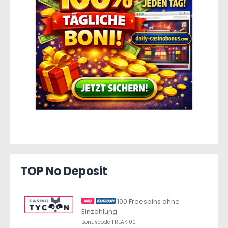
TOP No Deposit
100 Freespins ohne
Einzahlung
Bonuscode FREAK100