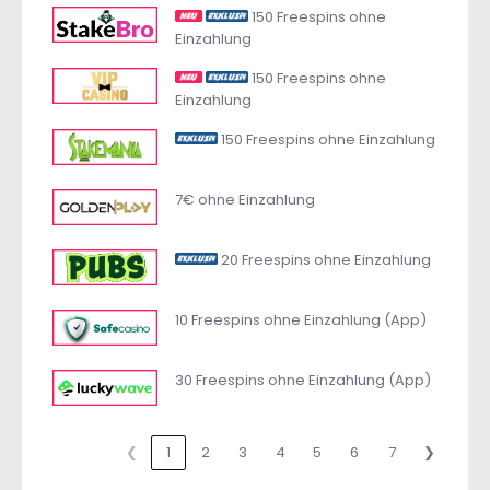
150 Freespins ohne
Einzahlung
150 Freespins ohne
Einzahlung
150 Freespins ohne Einzahlung
7€ ohne Einzahlung
20 Freespins ohne Einzahlung
10 Freespins ohne Einzahlung (App)
30 Freespins ohne Einzahlung (App)
❮
1
2
3
4
5
6
7
❯