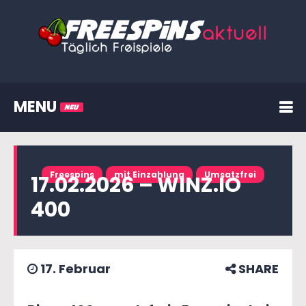
MENU
Freespins
mit Einzahlung
Umsatzfrei
17.02.2026 – WINZ.IO
400
17. Februar
SHARE