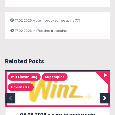
17.02.2026 – casinorocket freespins 777
17.02.2026 – x7casino freespins
Related Posts
mit Einzahlung
Superspins
Umsatzfrei
05.08.2026 – winz.io mega spin