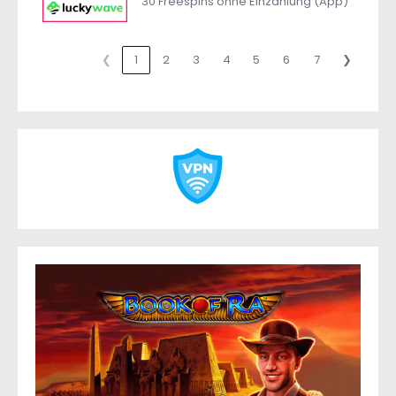
30 Freespins ohne Einzahlung (App)
❮
1
2
3
4
5
6
7
❯