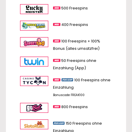
500 Freespins
400 Freespins
100 Freespins + 100%
Bonus (alles umsatzfrei)
50 Freespins ohne
Einzahlung (App)
100 Freespins ohne
Einzahlung
Bonuscode FREAK100
800 Freespins
150 Freespins ohne
Einzahlung