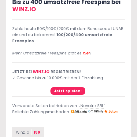
Bis zu 400 umsatzfreie Freespins bei
WINZ.IO
Zahle heute 50€/100€/200€ mit dem Bonuscode LUNAR
ein und du bekommst
100/200/400 umsatzfreie
Freespins
.
Mehr umsatzfreie Freespins gibt es
hier
!
JETZT BEI
WINZ.IO
REGISTRIEREN!
✓ Gewinne bis zu 10.000€ mit der 1. Einzahlung
Jetzt spielen!
Verwandte Seiten betrieben von: „
Novatrix SRL
“
Beliebte Zahlungsmethoden:
Winz.io
159