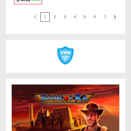
❮
1
2
3
4
5
6
7
❯