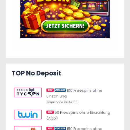
TOP No Deposit
100 Freespins ohne
Einzahlung
Bonuscode FREAK100
50 Freespins ohne Einzahlung
(App)
150 Freespins ohne