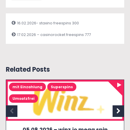
16.02.2026- staxino freespins 300
17.02.2026 – casinorocket freespins 777
Related Posts
mit Einzahlung
Superspins
Umsatzfrei
05.08.2026 – winz.io mega spin