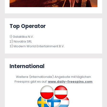
Top Operator
1)
Galaktika N.V.
2)
Novatrix SRL
3)
Modern World Entertainment B.V.
International
Weitere (internationale) Angebote mit täglichen
Freespins gibt es auf:
www.daily-freespins.com