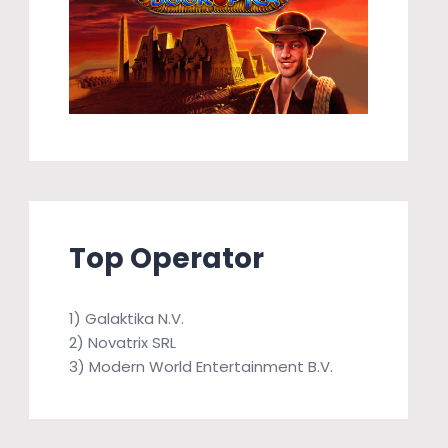
Top Operator
1)
Galaktika N.V.
2)
Novatrix SRL
3)
Modern World Entertainment B.V.