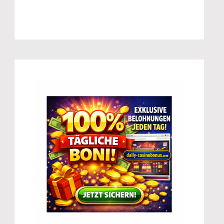
Umsatzfrei
15.07.2026 – winz.io freespins var
15. JULI