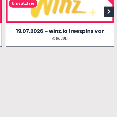
Umsatzfrei
19.07.2026 – winz.io freespins var
19. JULI