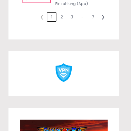
Einzahlung (App)
…
❮
1
2
3
7
❯