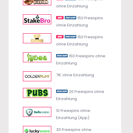
ohne Einzahlung
150 Freespins
ohne Einzahlung
150 Freespins
ohne Einzahlung
150 Freespins ohne
Einzahlung
7€ ohne Einzahlung
20 Freespins ohne
Einzahlung
10 Freespins ohne
Einzahlung (App)
30 Freespins ohne