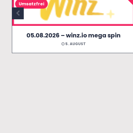
Umsatzfrei
05.08.2026 – winz.io mega spin
5. AUGUST