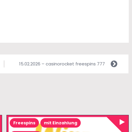
15.02.2026 – casinorocket freespins 777
Freespins
mit Einzahlung