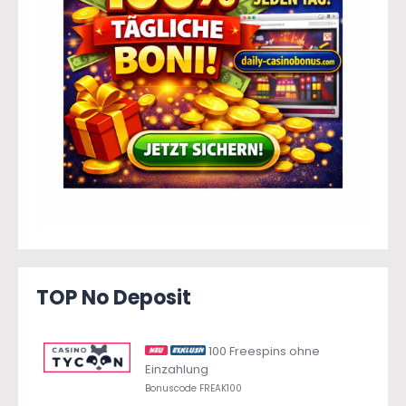
TOP No Deposit
100 Freespins ohne
Einzahlung
Bonuscode FREAK100