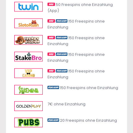
50 Freespins ohne Einzahlung
(App)
150 Freespins ohne
Einzahlung
150 Freespins ohne
Einzahlung
150 Freespins ohne
Einzahlung
150 Freespins ohne
Einzahlung
150 Freespins ohne Einzahlung
7€ ohne Einzahlung
20 Freespins ohne Einzahlung