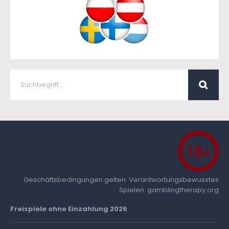
Geschäftsbedingungen gelten. Verantwortungsbewusstes
Spielen.
gamblingtherapy.org
Freispiele ohne Einzahlung 2026