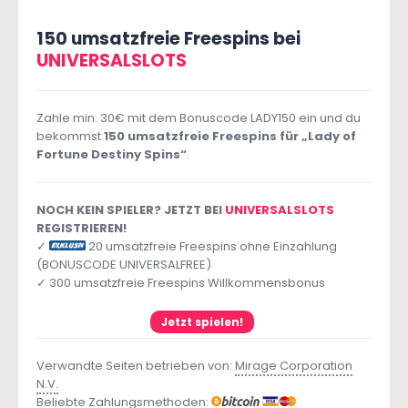
150 umsatzfreie Freespins bei
UNIVERSALSLOTS
Zahle min. 30€ mit dem Bonuscode LADY150 ein und du
bekommst
150 umsatzfreie Freespins für „Lady of
Fortune Destiny Spins“
.
NOCH KEIN SPIELER? JETZT BEI
UNIVERSALSLOTS
REGISTRIEREN!
✓
20 umsatzfreie Freespins ohne Einzahlung
(BONUSCODE UNIVERSALFREE)
✓ 300 umsatzfreie Freespins Willkommensbonus
Jetzt spielen!
Verwandte Seiten betrieben von:
Mirage Corporation
N.V.
Beliebte Zahlungsmethoden: