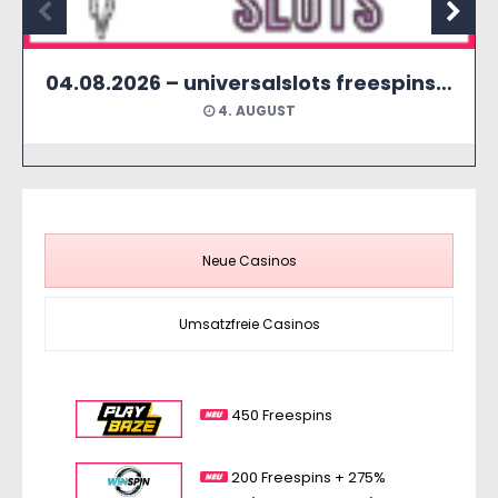
04.08.2026 – universalslots freespins 150
4. AUGUST
Neue Casinos
Umsatzfreie Casinos
450 Freespins
200 Freespins + 275%