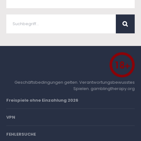
Geschäftsbedingungen gelten. Verantwortungsbewusstes
Spielen.
gamblingtherapy.org
Freispiele ohne Einzahlung 2026
VPN
FEHLERSUCHE