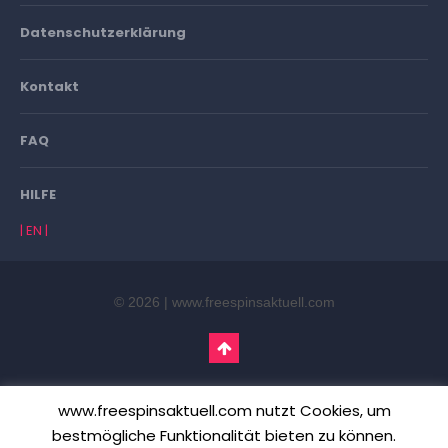
Datenschutzerklärung
Kontakt
FAQ
HILFE
| EN |
© 2026 | www.freespinsaktuell.com
Freespins ohne Einzahlung -
www.freespinsaktuell.com nutzt Cookies, um
bestmögliche Funktionalität bieten zu können.