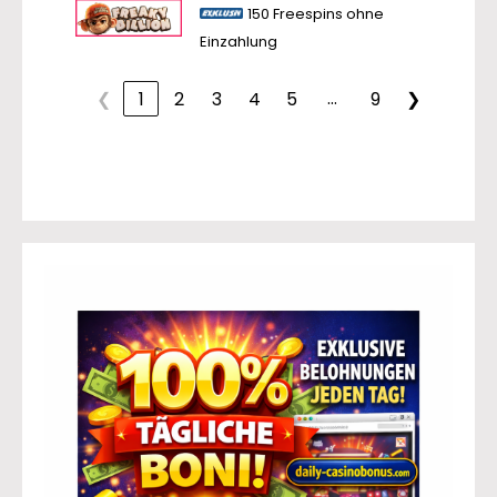
150 Freespins ohne
Einzahlung
…
❮
1
2
3
4
5
9
❯