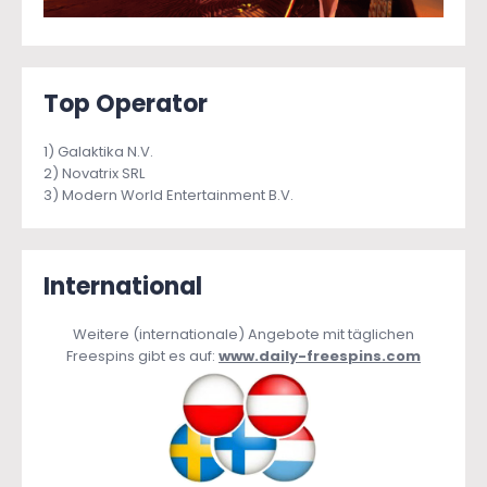
Top Operator
1)
Galaktika N.V.
2)
Novatrix SRL
3)
Modern World Entertainment B.V.
International
Weitere (internationale) Angebote mit täglichen
Freespins gibt es auf:
www.daily-freespins.com