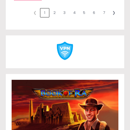
❮
1
2
3
4
5
6
7
❯