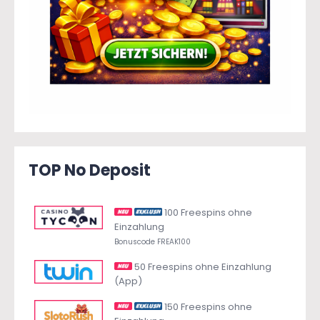
TOP No Deposit
100 Freespins ohne
Einzahlung
Bonuscode FREAK100
50 Freespins ohne Einzahlung
(App)
150 Freespins ohne