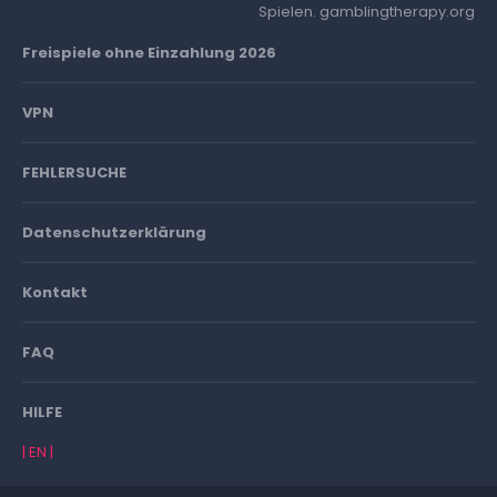
Spielen.
gamblingtherapy.org
Freispiele ohne Einzahlung 2026
VPN
FEHLERSUCHE
Datenschutzerklärung
Kontakt
FAQ
HILFE
| EN |