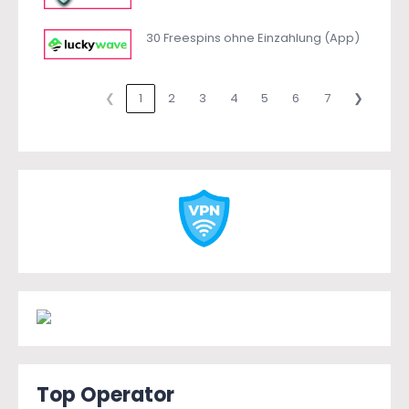
30 Freespins ohne Einzahlung (App)
❮
1
2
3
4
5
6
7
❯
Top Operator