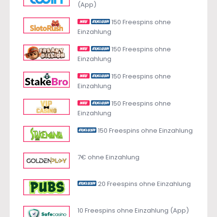
(App)
150 Freespins ohne
Einzahlung
150 Freespins ohne
Einzahlung
150 Freespins ohne
Einzahlung
150 Freespins ohne
Einzahlung
150 Freespins ohne Einzahlung
7€ ohne Einzahlung
20 Freespins ohne Einzahlung
10 Freespins ohne Einzahlung (App)