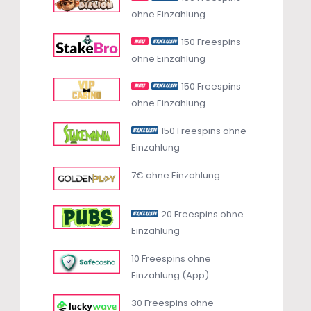
ohne Einzahlung
150 Freespins
ohne Einzahlung
150 Freespins
ohne Einzahlung
150 Freespins ohne
Einzahlung
7€ ohne Einzahlung
20 Freespins ohne
Einzahlung
10 Freespins ohne
Einzahlung (App)
30 Freespins ohne