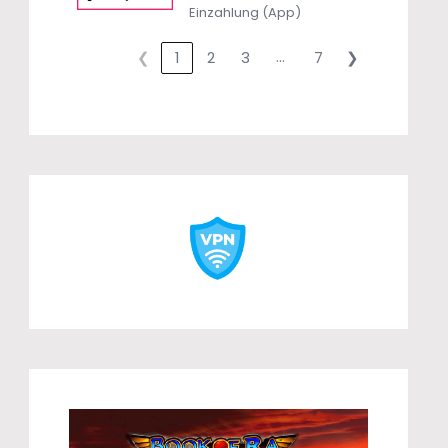
Einzahlung (App)
…
❮
1
2
3
7
❯