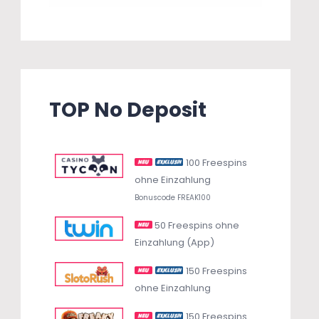
TOP No Deposit
100 Freespins
ohne Einzahlung
Bonuscode FREAK100
50 Freespins ohne
Einzahlung (App)
150 Freespins
ohne Einzahlung
150 Freespins