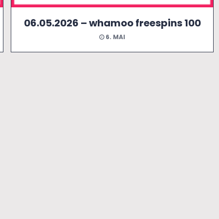
06.05.2026 – whamoo freespins 100
6. MAI