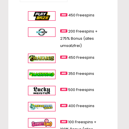
450 Freespins
200 Freespins +
275% Bonus (alles
umsatzfrei)
450 Freespins
350 Freespins
500 Freespins
400 Freespins
100 Freespins +