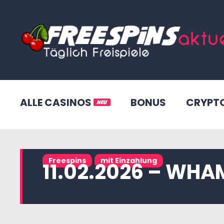
ALLE CASINOS
BONUS
CRYPT
Freespins
mit Einzahlung
11.02.2026 – WHA