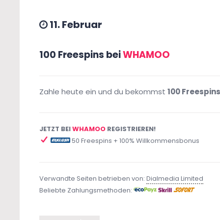
11. Februar
100 Freespins bei
WHAMOO
Zahle heute ein und du bekommst
100 Freespins
JETZT BEI
WHAMOO
REGISTRIEREN!
50 Freespins + 100% Willkommensbonus
Verwandte Seiten betrieben von:
Dialmedia Limited
Beliebte Zahlungsmethoden: