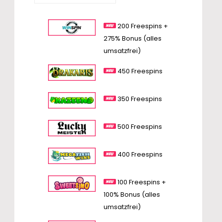
200 Freespins +
275% Bonus (alles
umsatzfrei)
450 Freespins
350 Freespins
500 Freespins
400 Freespins
100 Freespins +
100% Bonus (alles
umsatzfrei)