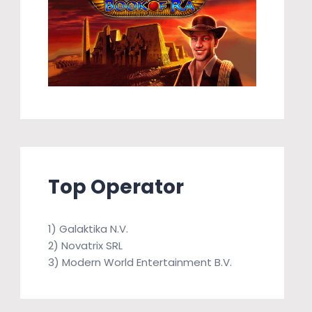
Top Operator
1)
Galaktika N.V.
2)
Novatrix SRL
3)
Modern World Entertainment B.V.