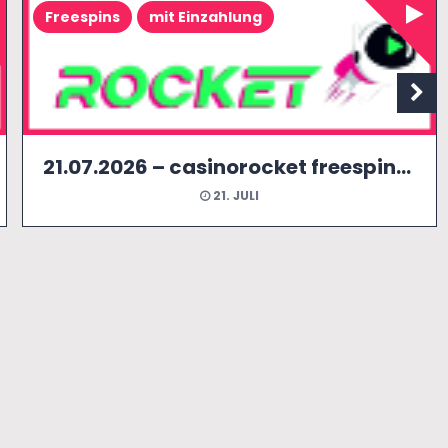
Freespins
mit Einzahlung
21.07.2026 – casinorocket freespins 1222
21. JULI