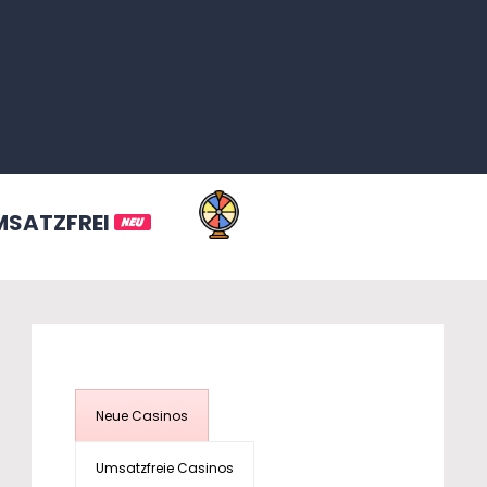
MSATZFREI
Neue Casinos
Umsatzfreie Casinos