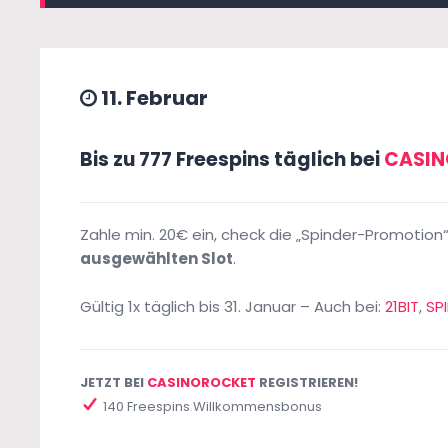
11. Februar
Bis zu 777 Freespins täglich bei
CASI
Zahle min. 20€ ein, check die „Spinder-Promotio
ausgewählten Slot
.
Gültig 1x täglich bis 31. Januar – Auch bei:
21BIT
,
SP
JETZT BEI
CASINOROCKET
REGISTRIEREN!
140 Freespins Willkommensbonus