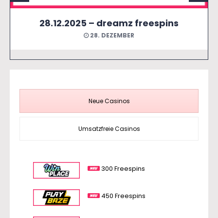
28.12.2025 – dreamz freespins
28. DEZEMBER
Neue Casinos
Umsatzfreie Casinos
300 Freespins
450 Freespins