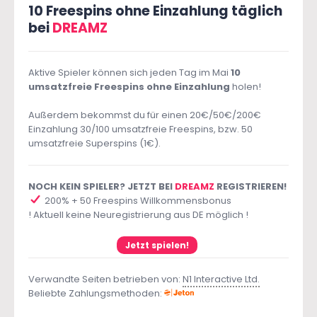
10 Freespins ohne Einzahlung täglich
bei
DREAMZ
Aktive Spieler können sich jeden Tag im Mai
10
umsatzfreie Freespins ohne Einzahlung
holen!
Außerdem bekommst du für einen 20€/50€/200€
Einzahlung 30/100 umsatzfreie Freespins, bzw. 50
umsatzfreie Superspins (1€).
NOCH KEIN SPIELER? JETZT BEI
DREAMZ
REGISTRIEREN!
200% + 50 Freespins Willkommensbonus
! Aktuell keine Neuregistrierung aus DE möglich !
Jetzt spielen!
Verwandte Seiten betrieben von:
N1 Interactive Ltd.
Beliebte Zahlungsmethoden: