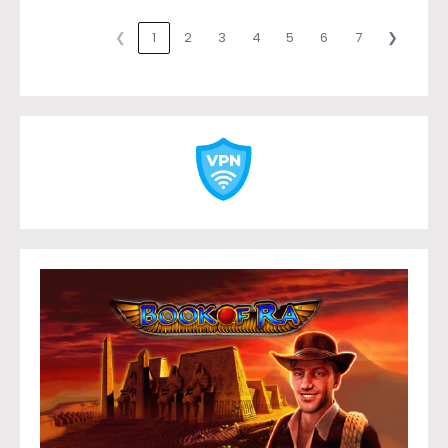
❮
1
2
3
4
5
6
7
❯