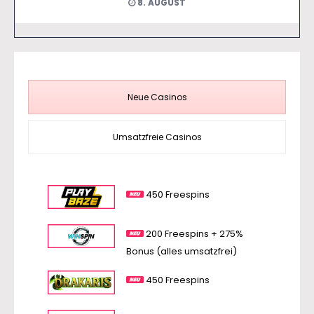
8. AUGUST
Neue Casinos
Umsatzfreie Casinos
450 Freespins
200 Freespins + 275%
Bonus (alles umsatzfrei)
450 Freespins