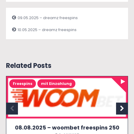
09.05.2025 – dreamz freespins
10.05.2025 – dreamz freespins
Related Posts
Freespins
mit Einzahlung
08.08.2025 – woombet freespins 250