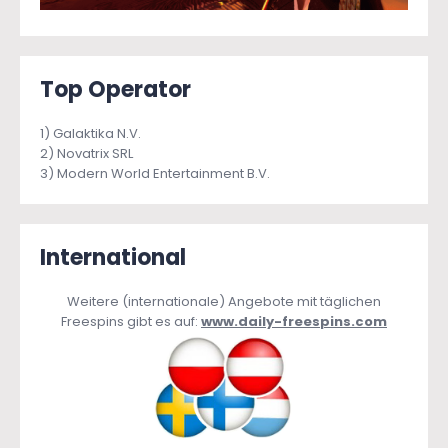
Top Operator
1)
Galaktika N.V.
2)
Novatrix SRL
3)
Modern World Entertainment B.V.
International
Weitere (internationale) Angebote mit täglichen
Freespins gibt es auf:
www.daily-freespins.com