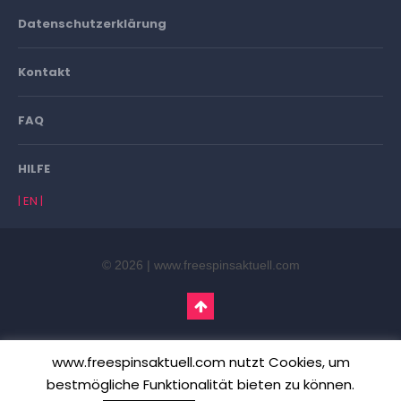
Datenschutzerklärung
Kontakt
FAQ
HILFE
| EN |
© 2026 | www.freespinsaktuell.com
Freespins ohne Einzahlung -
www.freespinsaktuell.com nutzt Cookies, um
bestmögliche Funktionalität bieten zu können.