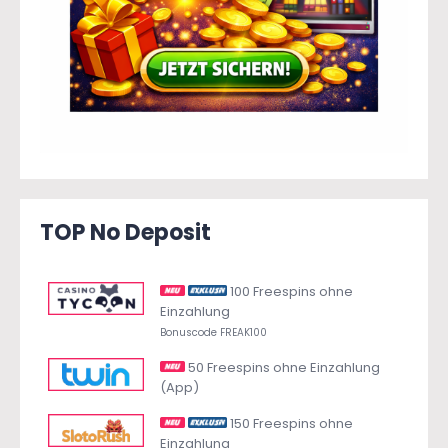
TOP No Deposit
100 Freespins ohne
Einzahlung
Bonuscode FREAK100
50 Freespins ohne Einzahlung
(App)
150 Freespins ohne
Einzahlung