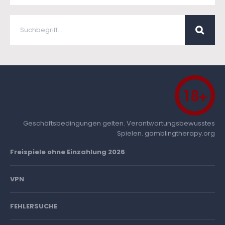
Geschäftsbedingungen gelten. Verantwortungsbewusstes
Spielen.
gamblingtherapy.org
Freispiele ohne Einzahlung 2026
VPN
FEHLERSUCHE