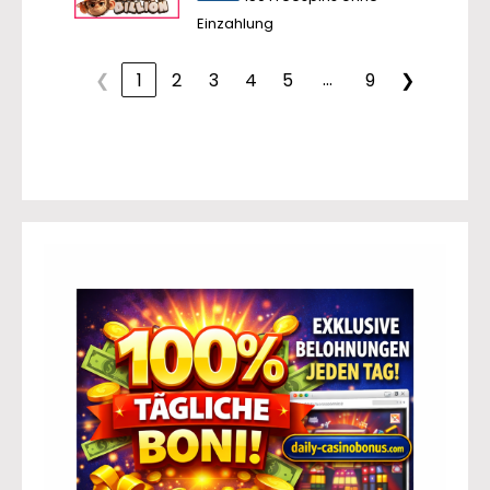
Einzahlung
…
❮
1
2
3
4
5
9
❯