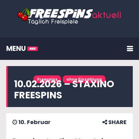
MENU
Freespins
ohne Einzahlung
10.02.2026 – STAXINO
FREESPINS
10. Februar
SHARE