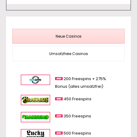
Neue Casinos
Umsatzfreie Casinos
200 Freespins + 275%
Bonus (alles umsatzfrei)
450 Freespins
350 Freespins
500 Freespins