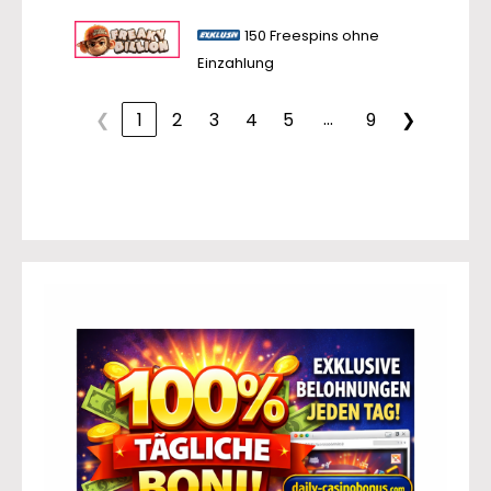
150 Freespins ohne
Einzahlung
…
❮
1
2
3
4
5
9
❯