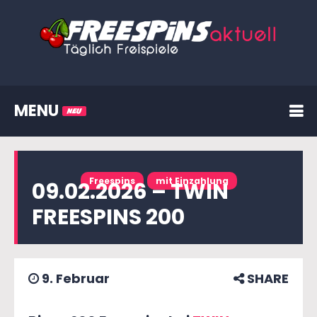
MENU
Freespins
mit Einzahlung
09.02.2026 – TWIN
FREESPINS 200
9. Februar
SHARE