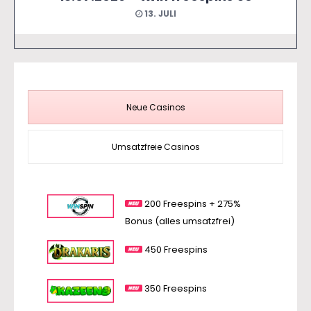
13. JULI
Neue Casinos
Umsatzfreie Casinos
200 Freespins + 275%
Bonus (alles umsatzfrei)
450 Freespins
350 Freespins