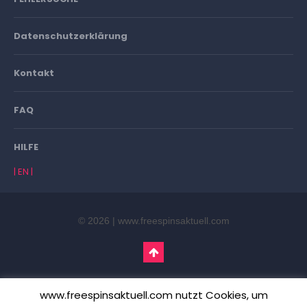
Datenschutzerklärung
Kontakt
FAQ
HILFE
| EN |
© 2026 | www.freespinsaktuell.com
Freespins ohne Einzahlung -
www.freespinsaktuell.com nutzt Cookies, um