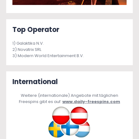
Top Operator
1)
Galaktika N.V.
2)
Novatrix SRL
3)
Modern World Entertainment B.V.
International
Weitere (internationale) Angebote mit täglichen
Freespins gibt es auf:
www.daily-freespins.com