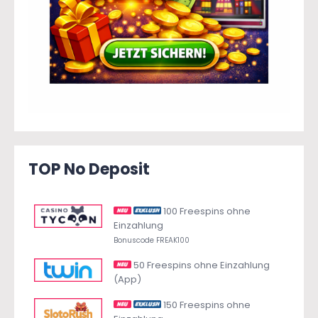
TOP No Deposit
100 Freespins ohne
Einzahlung
Bonuscode FREAK100
50 Freespins ohne Einzahlung
(App)
150 Freespins ohne