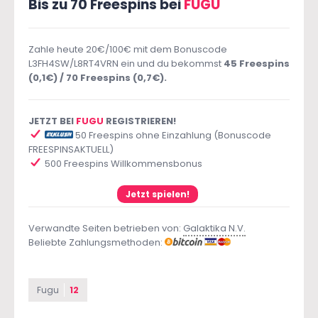
Bis zu 70 Freespins bei
FUGU
Zahle heute 20€/100€ mit dem Bonuscode
L3FH4SW/L8RT4VRN ein und du bekommst
45 Freespins
(0,1€) / 70 Freespins (0,7€).
JETZT BEI
FUGU
REGISTRIEREN!
50 Freespins ohne Einzahlung (Bonuscode
FREESPINSAKTUELL)
500 Freespins Willkommensbonus
Jetzt spielen!
Verwandte Seiten betrieben von:
Galaktika N.V.
Beliebte Zahlungsmethoden:
Fugu
12