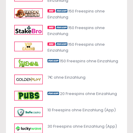
Einzahlung
150 Freespins ohne
Einzahlung
150 Freespins ohne
Einzahlung
150 Freespins ohne
Einzahlung
150 Freespins ohne Einzahlung
7€ ohne Einzahlung
20 Freespins ohne Einzahlung
10 Freespins ohne Einzahlung (App)
30 Freespins ohne Einzahlung (App)