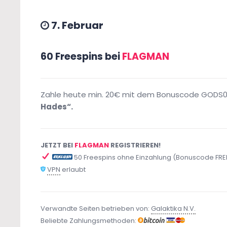
7. Februar
60 Freespins bei
FLAGMAN
Zahle heute min. 20€ mit dem Bonuscode GODS
Hades“.
JETZT BEI
FLAGMAN
REGISTRIEREN!
50 Freespins ohne Einzahlung (Bonuscode FRE
VPN
erlaubt
Verwandte Seiten betrieben von:
Galaktika N.V.
Beliebte Zahlungsmethoden: