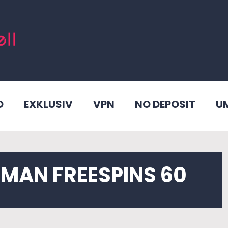
O
EXKLUSIV
VPN
NO DEPOSIT
U
GMAN FREESPINS 60