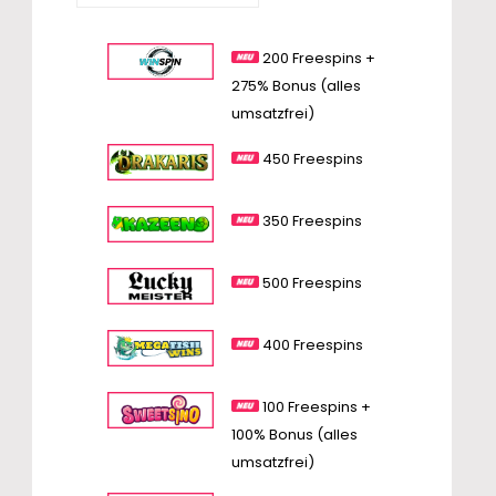
200 Freespins +
275% Bonus (alles
umsatzfrei)
450 Freespins
350 Freespins
500 Freespins
400 Freespins
100 Freespins +
100% Bonus (alles
umsatzfrei)