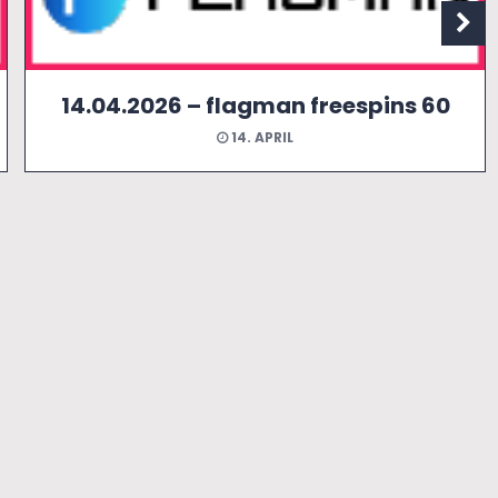
14.04.2026 – flagman freespins 60
14. APRIL