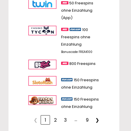
50 Freespins
ohne Einzahlung
(App)
100
Freespins ohne
Einzahlung
Bonuscode FREAK100
800 Freespins
150 Freespins
ohne Einzahlung
150 Freespins
ohne Einzahlung
Freespins
mit Einzahlung
…
❮
1
2
3
9
❯