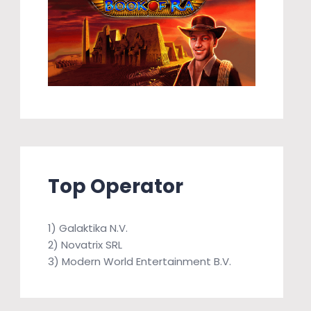
Top Operator
1)
Galaktika N.V.
2)
Novatrix SRL
3)
Modern World Entertainment B.V.