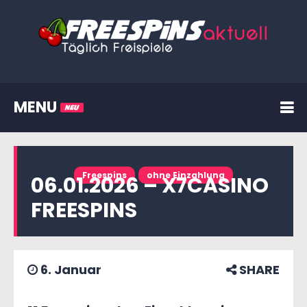
MENU
Freespins
ohne Einzahlung
06.01.2026 – X7CASINO
FREESPINS
6. Januar
SHARE