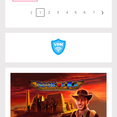
❮
1
2
3
4
5
6
7
❯