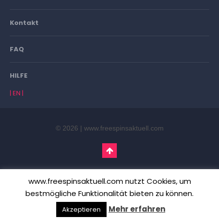
Kontakt
FAQ
HILFE
| EN |
© 2026 | www.freespinsaktuell.com
Freespins ohne Einzahlung -
www.freespinsaktuell.com nutzt Cookies, um
bestmögliche Funktionalität bieten zu können.
jeden Tag!
Mehr erfahren
Akzeptieren