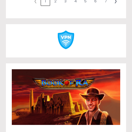
❮
1
2
3
4
5
6
7
❯