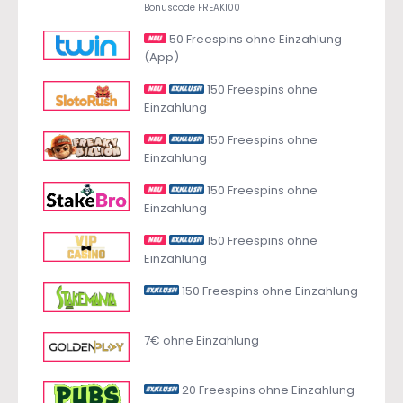
Bonuscode FREAK100
50 Freespins ohne Einzahlung
(App)
150 Freespins ohne
Einzahlung
150 Freespins ohne
Einzahlung
150 Freespins ohne
Einzahlung
150 Freespins ohne
Einzahlung
150 Freespins ohne Einzahlung
7€ ohne Einzahlung
20 Freespins ohne Einzahlung