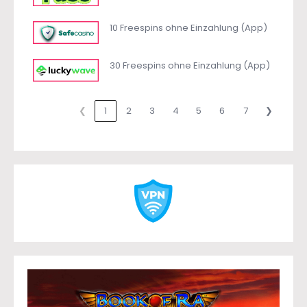
10 Freespins ohne Einzahlung (App)
30 Freespins ohne Einzahlung (App)
❮
1
2
3
4
5
6
7
❯