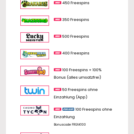
450 Freespins
350 Freespins
500 Freespins
400 Freespins
100 Freespins + 100%
Bonus (alles umsatzfrei)
50 Freespins ohne
Einzahlung (App)
100 Freespins ohne
Einzahlung
Bonuscode FREAK100