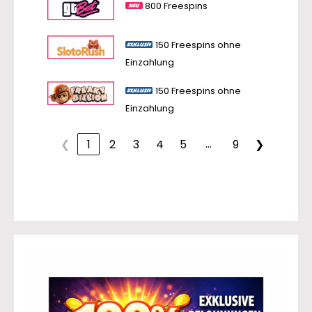
800 Freespins
150 Freespins ohne
Einzahlung
150 Freespins ohne
Einzahlung
…
❮
1
2
3
4
5
9
❯