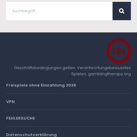
Geschäftsbedingungen gelten. Verantwortungsbewusstes
Spielen.
gamblingtherapy.org
Freispiele ohne Einzahlung 2026
VPN
FEHLERSUCHE
Datenschutzerklärung