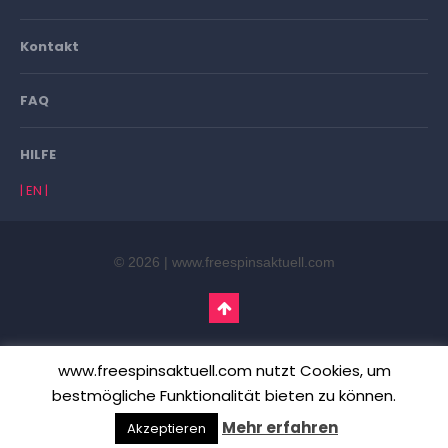
Kontakt
FAQ
HILFE
| EN |
© 2026 | www.freespinsaktuell.com
Freespins ohne Einzahlung -
www.freespinsaktuell.com nutzt Cookies, um
bestmögliche Funktionalität bieten zu können.
jeden Tag!
Mehr erfahren
Akzeptieren