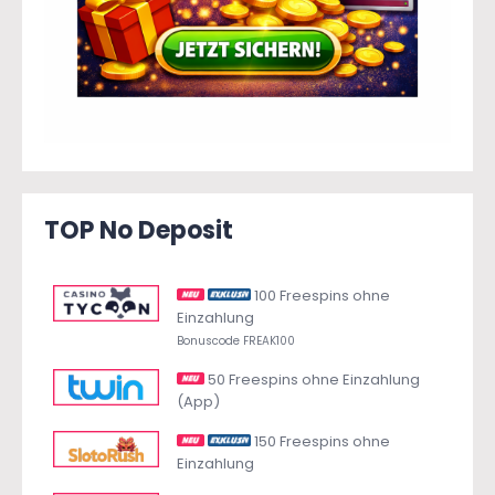
TOP No Deposit
100 Freespins ohne
Einzahlung
Bonuscode FREAK100
50 Freespins ohne Einzahlung
(App)
150 Freespins ohne
Einzahlung