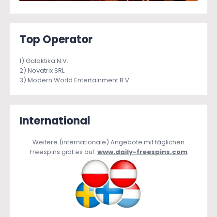
Top Operator
1)
Galaktika N.V.
2)
Novatrix SRL
3)
Modern World Entertainment B.V.
International
Weitere (internationale) Angebote mit täglichen
Freespins gibt es auf:
www.daily-freespins.com