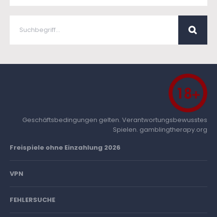
Geschäftsbedingungen gelten. Verantwortungsbewusstes
Spielen.
gamblingtherapy.org
Freispiele ohne Einzahlung 2026
VPN
FEHLERSUCHE