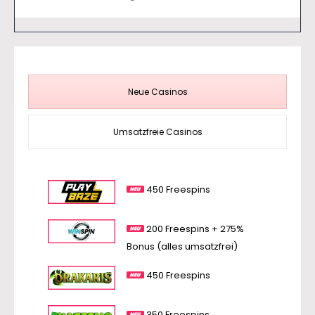
Neue Casinos
Umsatzfreie Casinos
450 Freespins
200 Freespins + 275%
Bonus (alles umsatzfrei)
450 Freespins
350 Freespins