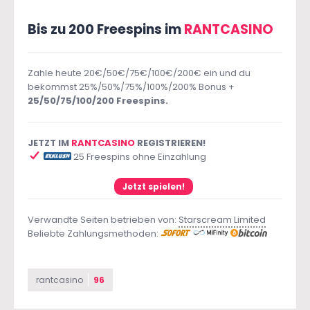
Bis zu 200 Freespins im
RANTCASINO
Zahle heute 20€/50€/75€/100€/200€ ein und du
bekommst 25%/50%/75%/100%/200% Bonus +
25/50/75/100/200 Freespins.
JETZT IM
RANTCASINO
REGISTRIEREN!
25 Freespins ohne Einzahlung
Jetzt spielen!
Verwandte Seiten betrieben von:
Starscream Limited
Beliebte Zahlungsmethoden:
rantcasino
96