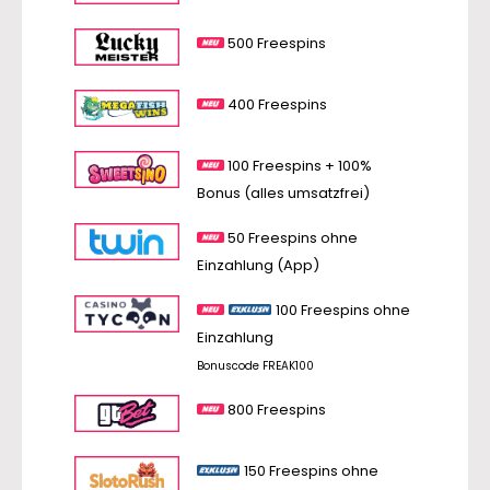
500 Freespins
400 Freespins
100 Freespins + 100%
Bonus (alles umsatzfrei)
50 Freespins ohne
Einzahlung (App)
100 Freespins ohne
Einzahlung
Bonuscode FREAK100
800 Freespins
150 Freespins ohne