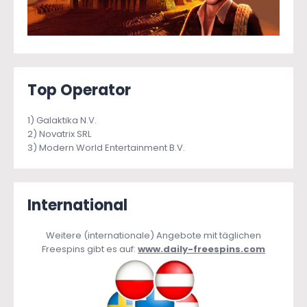
Top Operator
1)
Galaktika N.V.
2)
Novatrix SRL
3)
Modern World Entertainment B.V.
International
Weitere (internationale) Angebote mit täglichen
Freespins gibt es auf:
www.daily-freespins.com