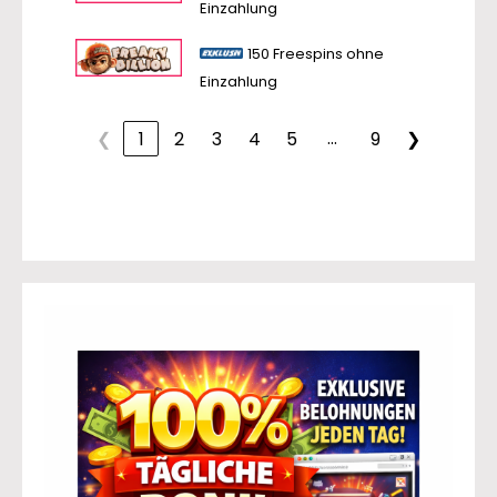
Einzahlung
150 Freespins ohne
Einzahlung
…
❮
1
2
3
4
5
9
❯