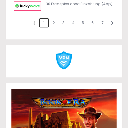
30 Freespins ohne Einzahlung (App)
❮
1
2
3
4
5
6
7
❯