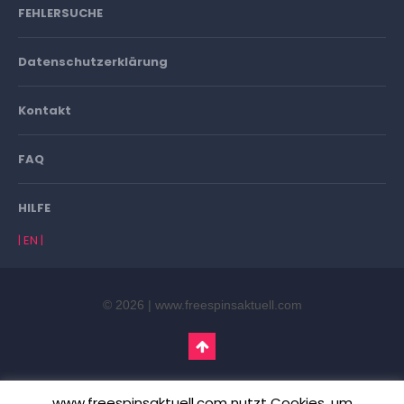
FEHLERSUCHE
Datenschutzerklärung
Kontakt
FAQ
HILFE
| EN |
© 2026 | www.freespinsaktuell.com
www.freespinsaktuell.com nutzt Cookies, um