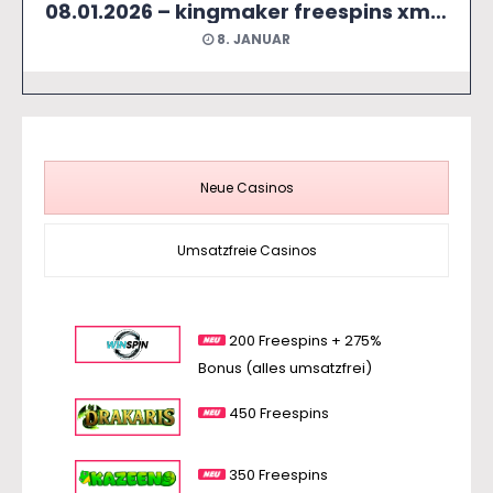
08.01.2026 – kingmaker freespins xmas
8. JANUAR
Neue Casinos
Umsatzfreie Casinos
200 Freespins + 275%
Bonus (alles umsatzfrei)
450 Freespins
350 Freespins